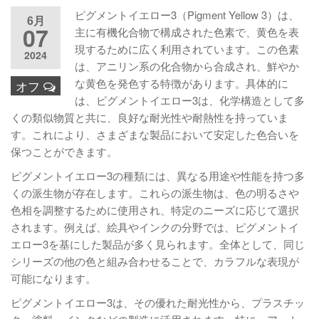
ピグメントイエロー3（Pigment Yellow 3）は、
6月
07
主に有機化合物で構成された色素で、黄色を表
現するために広く利用されています。この色素
2024
は、アニリン系の化合物から合成され、鮮やか
な黄色を発色する特徴があります。具体的に
オフ
は、ピグメントイエロー3は、化学構造として多
くの類似物質と共に、良好な耐光性や耐熱性を持っていま
す。これにより、さまざまな製品において安定した色合いを
保つことができます。
ピグメントイエロー3の種類には、異なる用途や性能を持つ多
くの派生物が存在します。これらの派生物は、色の明るさや
色相を調整するために使用され、特定のニーズに応じて選択
されます。例えば、絵具やインクの分野では、ピグメントイ
エロー3を基にした製品が多く見られます。全体として、同じ
シリーズの他の色と組み合わせることで、カラフルな表現が
可能になります。
ピグメントイエロー3は、その優れた耐光性から、プラスチッ