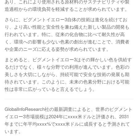
あり、これにより使用される原材料のサステナビリティや製
造過程からの環境負荷を軽減することが求められています。
さらに、ピグメントイエロー3自体の技術は進化を続けてお
り、より高い性能と安全性を兼ね備えた新しい製品の開発も
行われています。特に、従来の化合物に比べて耐久性が高
く、環境への影響も少ない色素の創出が進むことで、消費者
や企業のニーズに応える姿勢が求められています。
まとめると、ピグメントイエロー3はその輝かしい色を供給す
るだけでなく、様々な分野での利用が進んでいます。色彩の
美しさを大切にしながら、持続可能で安全な技術の発展も期
待されています。このように、未来の色素分野における可能
性は非常に広がっていると言えるでしょう。
GlobalInfoResearch社の最新調査によると、世界のピグメント
イエロー3市場規模は2024年にxxxx米ドルと評価され、2031
年までに年平均xxxx%でxxxx米ドルに成長すると予測されて
います。