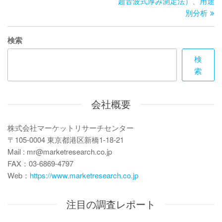
ビ
稿
超音波式厚み測定法）、用途
別分析
ゲ
ー
検索
シ
検
ョ
索
ン
会社概要
株式会社マーケットリサーチセンター
〒105-0004 東京都港区新橋1-18-21
Mail : mr@marketresearch.co.jp
FAX：03-6869-4797
Web：
https://www.marketresearch.co.jp
注目の調査レポート