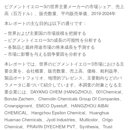
ピグメントイエロー3の世界主要メーカーの市場シェア、売上
高（百万ドル）、販売数量、平均販売単価、2019-2024年
本レポートの主な目的は以下の通りです：
– 世界および主要国の市場規模を把握する
– ピグメントイエロー3の成長の可能性を分析する
– 各製品と最終用途市場の将来成長を予測する
– 市場に影響を与える競争要因を分析する
本レポートでは、世界のピグメントイエロー3市場における主
要企業を、会社概要、販売数量、売上高、価格、粗利益率、
製品ポートフォリオ、地理的プレゼンス、主要動向などのパ
ラメータに基づいて紹介しています。本調査の対象となる主
要企業には、DAYANG CHEM (HANGZHOU)、001Chemical、
Boruta-Zachem、Chemolin Chemicals Group Of Companies、
Crownpigment、EMCO Dyestuff、HANGZHOU AIBAI
CHEMICAL、Hangzhou Epsilon Chemical、Huanghua
Huamao Chemicals、Jyoti Industries、Multicolor、Origo
Chemical、PRAVIN DYECHEM PVT、Synthesia、Trust