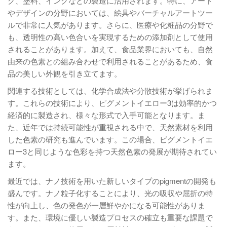
ク、塗料、インクなどの製造に活用されます。特に、アート
やデザインの分野においては、絵具やバーチャルアートツー
ルで非常に人気があります。さらに、医療や化粧品の分野で
も、透明性の高い色合いを実現するための添加剤として使用
されることがあります。加えて、食品業界においても、自然
由来の色素との組み合わせで利用されることがあるため、食
品の美しい外観を引き立てます。
関連する技術としては、化学合成法や分散技術が挙げられま
す。これらの技術により、ピグメントイエロー3は効率的かつ
経済的に製造され、様々な形式で入手可能となります。ま
た、近年では持続可能性が重視される中で、天然素材を利用
した色素の研究も進んでいます。この場合、ピグメントイエ
ロー3と同じような色彩を持つ天然色素の発展が期待されてい
ます。
最近では、ナノ技術を用いた新しいタイプのpigmentの開発も
盛んです。ナノ粒子化することにより、光の吸収や屈折の特
性が向上し、色の発色が一層鮮やかになる可能性がありま
す。また、環境に優しい製造プロセスの確立も重要な課題で