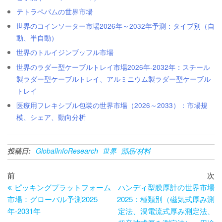
テトラペパムの世界市場
世界のコインソーター市場2026年～2032年予測：タイプ別（自
動、半自動）
世界のトルイジンブッフル市場
世界のラダー型ケーブルトレイ市場2026年-2032年：スチール
製ラダー型ケーブルトレイ、アルミニウム製ラダー型ケーブル
トレイ
医療用フレキシブル包装の世界市場（2026～2033）：市場規
模、シェア、動向分析
投稿日:
GlobalInfoResearch
世界
部品/材料
投
過
次
前
次
去
の
ピッキングプラットフォーム
ハンディ型膜厚計の世界市場
稿
の
投
市場：グローバル予測2025
2025：種類別（磁気式厚み測
ナ
投
稿
年-2031年
定法、渦電流式厚み測定法、