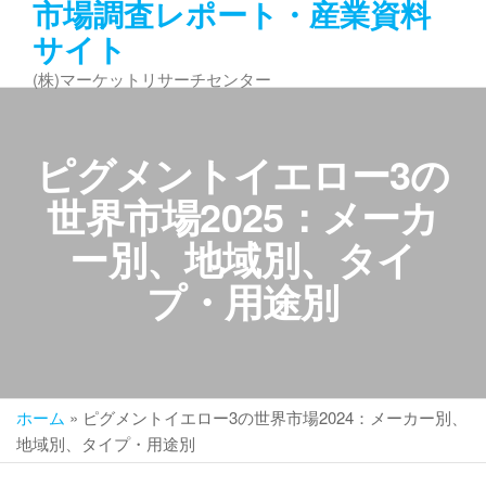
市場調査レポート・産業資料
コ
サイト
ン
テ
(株)マーケットリサーチセンター
ン
ツ
へ
ピグメントイエロー3の
ス
キ
世界市場2025：メーカ
ッ
ー別、地域別、タイ
プ
プ・用途別
ホーム
»
ピグメントイエロー3の世界市場2024：メーカー別、
地域別、タイプ・用途別