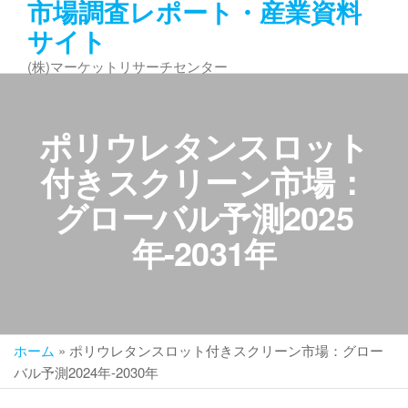
市場調査レポート・産業資料
コ
サイト
ン
テ
(株)マーケットリサーチセンター
ン
ツ
へ
ポリウレタンスロット
ス
キ
付きスクリーン市場：
ッ
グローバル予測2025
プ
年-2031年
ホーム
»
ポリウレタンスロット付きスクリーン市場：グロー
バル予測2024年-2030年