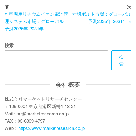
投
過
次
前
次
去
の
車両用リチウムイオン電池管
寸切ボルト市場：グローバル
稿
の
投
理システム市場：グローバル
予測2025年-2031年
ナ
投
稿
予測2025年-2031年
ビ
稿
ゲ
検索
ー
検
索
シ
ョ
会社概要
ン
株式会社マーケットリサーチセンター
〒105-0004 東京都港区新橋1-18-21
Mail : mr@marketresearch.co.jp
FAX：03-6869-4797
Web：
https://www.marketresearch.co.jp