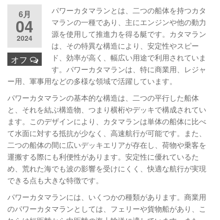
パワーカタマランとは、二つの船体を持つカタ
6月
04
マランの一種であり、主にエンジンや他の動力
源を使用して推進力を得る艇です。カタマラン
2024
は、その特異な構造により、安定性やスピー
ド、効率が高く、幅広い用途で利用されていま
オフ
す。パワーカタマランは、特に商業用、レジャ
ー用、軍事用などの多様な領域で活躍しています。
パワーカタマランの基本的な構造は、二つの平行した船体
と、それを結ぶ構造物、つまり横桁やデッキで構成されてい
ます。このデザインにより、カタマランは単体の船体に比べ
て水面に対する抵抗が少なく、高速航行が可能です。また、
二つの船体の間に広いデッキエリアが存在し、荷物や乗客を
運搬する際にも利便性があります。安定性に優れているた
め、荒れた海でも波の影響を受けにくく、快適な航行が実現
できる点も大きな特徴です。
パワーカタマランには、いくつかの種類があります。商業用
のパワーカタマランとしては、フェリーや貨物船があり、こ