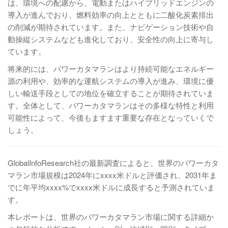
は、環境への配慮から、電動またはハイブリッドエンジンの
導入が進んでおり、燃料効率の向上とともに二酸化炭素排出
の削減が期待されています。また、ナビゲーション技術や自
動操縦システムなども進化しており、安全性の向上に寄与し
ています。
将来的には、パワーカタマランはより持続可能なエネルギー
源の利用や、効率的な運航システムの導入が進み、環境に優
しい輸送手段としての地位を確立することが期待されていま
す。全体として、パワーカタマランはその多様な特性と利用
可能性によって、今後もますます重要な存在となっていくで
しょう。
GlobalInfoResearch社の最新調査によると、世界のパワーカタ
マラン市場規模は2024年にxxxx米ドルと評価され、2031年ま
でに年平均xxxx%でxxxx米ドルに成長すると予測されていま
す。
本レポートは、世界のパワーカタマラン市場に関する詳細か