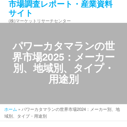
市場調査レポート・産業資料
コ
サイト
ン
テ
(株)マーケットリサーチセンター
ン
ツ
へ
パワーカタマランの世
ス
キ
界市場2025：メーカー
ッ
別、地域別、タイプ・
プ
用途別
ホーム
»
パワーカタマランの世界市場2024：メーカー別、地
域別、タイプ・用途別