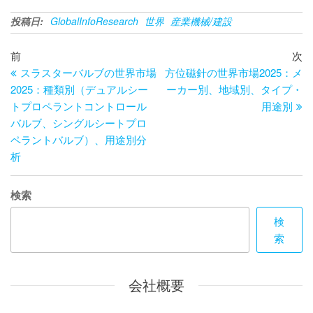
投稿日:
GlobalInfoResearch
世界
産業機械/建設
投
過
次
前
次
去
の
スラスターバルブの世界市場
方位磁針の世界市場2025：メ
稿
の
投
2025：種類別（デュアルシー
ーカー別、地域別、タイプ・
ナ
投
稿
トプロペラントコントロール
用途別
ビ
稿
バルブ、シングルシートプロ
ペラントバルブ）、用途別分
ゲ
析
ー
シ
検索
ョ
検
ン
索
会社概要