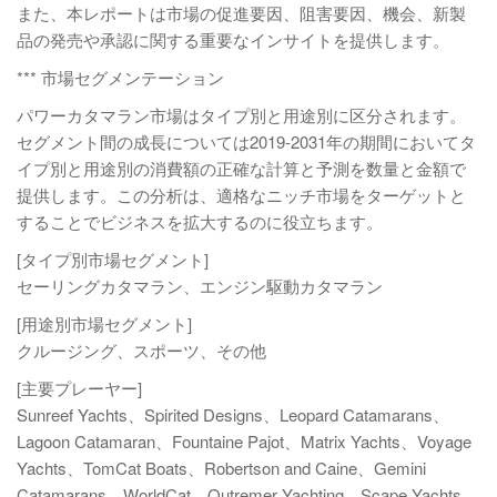
また、本レポートは市場の促進要因、阻害要因、機会、新製
品の発売や承認に関する重要なインサイトを提供します。
*** 市場セグメンテーション
パワーカタマラン市場はタイプ別と用途別に区分されます。
セグメント間の成長については2019-2031年の期間においてタ
イプ別と用途別の消費額の正確な計算と予測を数量と金額で
提供します。この分析は、適格なニッチ市場をターゲットと
することでビジネスを拡大するのに役立ちます。
[タイプ別市場セグメント]
セーリングカタマラン、エンジン駆動カタマラン
[用途別市場セグメント]
クルージング、スポーツ、その他
[主要プレーヤー]
Sunreef Yachts、Spirited Designs、Leopard Catamarans、
Lagoon Catamaran、Fountaine Pajot、Matrix Yachts、Voyage
Yachts、TomCat Boats、Robertson and Caine、Gemini
Catamarans、WorldCat、Outremer Yachting、Scape Yachts、