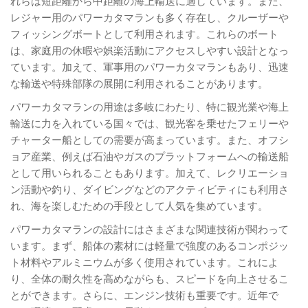
れらは短距離から中距離の海上輸送に適しています。また、
レジャー用のパワーカタマランも多く存在し、クルーザーや
フィッシングボートとして利用されます。これらのボート
は、家庭用の休暇や娯楽活動にアクセスしやすい設計となっ
ています。加えて、軍事用のパワーカタマランもあり、迅速
な輸送や特殊部隊の展開に利用されることがあります。
パワーカタマランの用途は多岐にわたり、特に観光業や海上
輸送に力を入れている国々では、観光客を乗せたフェリーや
チャーター船としての需要が高まっています。また、オフシ
ョア産業、例えば石油やガスのプラットフォームへの輸送船
として用いられることもあります。加えて、レクリエーショ
ン活動や釣り、ダイビングなどのアクティビティにも利用さ
れ、海を楽しむための手段として人気を集めています。
パワーカタマランの設計にはさまざまな関連技術が関わって
います。まず、船体の素材には軽量で強度のあるコンポジッ
ト材料やアルミニウムが多く使用されています。これによ
り、全体の耐久性を高めながらも、スピードを向上させるこ
とができます。さらに、エンジン技術も重要です。近年で