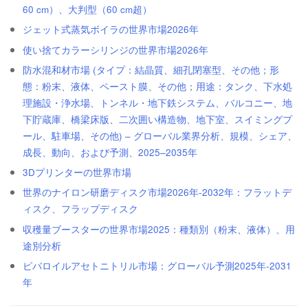
60 cm）、大判型（60 cm超）
ジェット式蒸気ボイラの世界市場2026年
使い捨てカラーシリンジの世界市場2026年
防水混和材市場 (タイプ：結晶質、細孔閉塞型、その他；形
態：粉末、液体、ペースト膜、その他；用途：タンク、下水処
理施設・浄水場、トンネル・地下鉄システム、バルコニー、地
下貯蔵庫、橋梁床版、二次囲い構造物、地下室、スイミングプ
ール、駐車場、その他) – グローバル業界分析、規模、シェア、
成長、動向、および予測、2025‒2035年
3Dプリンターの世界市場
世界のナイロン研磨ディスク市場2026年-2032年：フラットデ
ィスク、フラップディスク
収穫量ブースターの世界市場2025：種類別（粉末、液体）、用
途別分析
ピバロイルアセトニトリル市場：グローバル予測2025年-2031
年