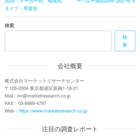
の
投
2025：メーカー別、地域別、
ーバル予測2025年-2031年
ナ
投
稿
タイプ・用途別
ビ
稿
ゲ
検索
ー
検
索
シ
ョ
会社概要
ン
株式会社マーケットリサーチセンター
〒105-0004 東京都港区新橋1-18-21
Mail : mr@marketresearch.co.jp
FAX：03-6869-4797
Web：
https://www.marketresearch.co.jp
注目の調査レポート