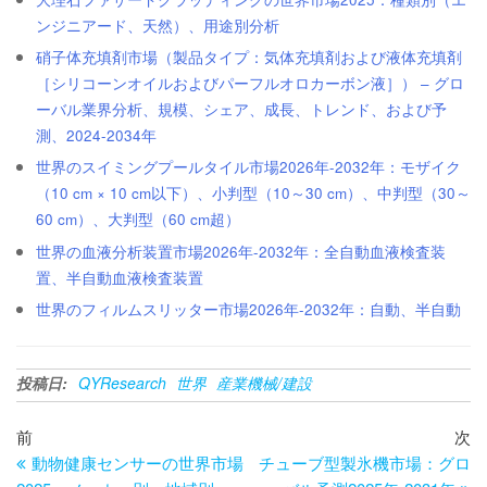
ンジニアード、天然）、用途別分析
硝子体充填剤市場（製品タイプ：気体充填剤および液体充填剤
［シリコーンオイルおよびパーフルオロカーボン液］） – グロ
ーバル業界分析、規模、シェア、成長、トレンド、および予
測、2024-2034年
世界のスイミングプールタイル市場2026年-2032年：モザイク
（10 cm × 10 cm以下）、小判型（10～30 cm）、中判型（30～
60 cm）、大判型（60 cm超）
世界の血液分析装置市場2026年-2032年：全自動血液検査装
置、半自動血液検査装置
世界のフィルムスリッター市場2026年-2032年：自動、半自動
投稿日:
QYResearch
世界
産業機械/建設
投
過
次
前
次
去
の
動物健康センサーの世界市場
チューブ型製氷機市場：グロ
稿