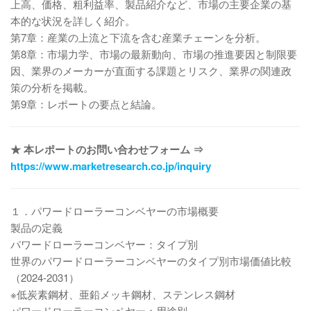
上高、価格、粗利益率、製品紹介など、市場の主要企業の基
本的な状況を詳しく紹介。
第7章：産業の上流と下流を含む産業チェーンを分析。
第8章：市場力学、市場の最新動向、市場の推進要因と制限要
因、業界のメーカーが直面する課題とリスク、業界の関連政
策の分析を掲載。
第9章：レポートの要点と結論。
★ 本レポートのお問い合わせフォーム ⇒
https://www.marketresearch.co.jp/inquiry
１．パワードローラーコンベヤーの市場概要
製品の定義
パワードローラーコンベヤー：タイプ別
世界のパワードローラーコンベヤーのタイプ別市場価値比較
（2024-2031）
※低炭素鋼材、亜鉛メッキ鋼材、ステンレス鋼材
パワードローラーコンベヤー：用途別