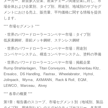
メーカー、新規参入企業、産業チェーン関連企業に対し、市
場全体および企業別、タイプ別、用途別、地域別のサブセグ
メントにおける売上、販売量、平均価格に関する情報を提供
します。
*** 市場セグメント ***
・世界のパワードローラーコンベヤー市場：タイプ別
低炭素鋼材、亜鉛メッキ鋼材、ステンレス鋼材
・世界のパワードローラーコンベヤー市場：用途別
コンベヤーシステム、構造コンベヤーシステム、塗料の準備
・世界のパワードローラーコンベヤー市場：掲載企業
Rump Strahlanlagen、Titan Conveyors、Maschinenbau Kitz、
Ensalco、DS Handling、Fastrax、Wheelabrator、Hytrol、
Jolinpack、Wyma、AXMANN、Rack & Roll、EQM、
LEWCO、Marceau、Alvey
*** 各章の概要 ***
第1章：報告書のスコープ、市場セグメント別（地域別、製品
タイプ別、用途別など）のエグゼクティブサマリー、各市場