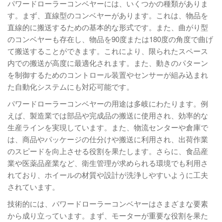
パワードローラーコンベヤーには、いくつかの種類がありま
す。まず、直線型のコンベヤーがあります。これは、物品を
直線的に搬送するための基本的な形式です。また、曲がり型
のコンベヤーも存在し、物品を90度または180度の角度で曲げ
て搬送することができます。これにより、限られたスペース
内での搬送が高度に最適化されます。また、動きのパターン
を制御するためのコントロール装置やセンサーが組み込まれ
た自動化システムにも対応可能です。
パワードローラーコンベヤーの用途は多岐にわたります。例
えば、製造業では部品や完成品の搬送に使用され、効率的な
生産ラインを実現しています。また、物流センターや倉庫で
は、商品やパッケージの仕分けや搬送に利用され、出荷作業
のスピードを向上させる役割を果たします。さらに、食品産
業や医薬品産業など、衛生管理が求められる環境でも利用さ
れており、ホイールの材質や設計が洗浄しやすいように工夫
されています。
技術的には、パワードローラーコンベヤーはさまざまな要素
から成り立っています。まず、モーターが重要な役割を果た