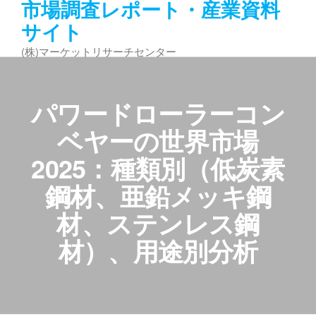
市場調査レポート・産業資料
コ
サイト
ン
テ
(株)マーケットリサーチセンター
ン
ツ
へ
パワードローラーコン
ス
キ
ベヤーの世界市場
ッ
2025：種類別（低炭素
プ
鋼材、亜鉛メッキ鋼
材、ステンレス鋼
材）、用途別分析