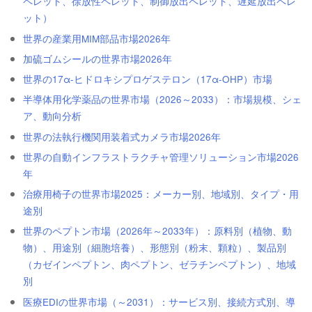
ペレット、徐放性ペレット、制御放出ペレット、遅延放出ペレ
ット）
世界の産業用MIM部品市場2026年
加硫ゴムシールの世界市場2026年
世界の17α-ヒドロキシプロゲステロン（17α-OHP）市場
半導体用化学薬品の世界市場（2026～2033）：市場規模、シェ
ア、動向分析
世界の法執行機関用装着式カメラ市場2026年
世界の自動インフラストラクチャ管理ソリューション市場2026
年
治療用椅子の世界市場2025：メーカー別、地域別、タイプ・用
途別
世界のペプトン市場（2026年～2033年）：原料別（植物、動
物）、用途別（細胞培養）、形態別（粉末、顆粒）、製品別
（カゼインペプトン、肉ペプトン、ゼラチンペプトン）、地域
別
医療EDIの世界市場（～2031）：サービス別、接続方式別、導