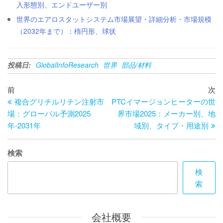
入形態別、エンドユーザー別
世界のエアロスタットシステム市場展望・詳細分析・市場規模
（2032年まで）：楕円形、球状
投稿日:
GlobalInfoResearch
世界
部品/材料
投
過
次
前
次
去
の
複合グリチルリチン注射市
PTCイマージョンヒーターの世
稿
の
投
場：グローバル予測2025
界市場2025：メーカー別、地
ナ
投
稿
年-2031年
域別、タイプ・用途別
ビ
稿
ゲ
検索
ー
検
索
シ
ョ
会社概要
ン