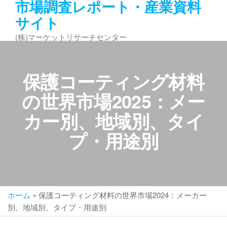
市場調査レポート・産業資料
コ
サイト
ン
テ
(株)マーケットリサーチセンター
ン
ツ
へ
保護コーティング材料
ス
キ
の世界市場2025：メー
ッ
カー別、地域別、タイ
プ
プ・用途別
ホーム
»
保護コーティング材料の世界市場2024：メーカー
別、地域別、タイプ・用途別