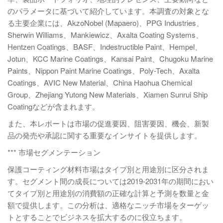
のパラメータに基づいて紹介しています。本調査の対象とな
る主要企業には、AkzoNobel (Mapaero)、PPG Industries、
Sherwin Williams、Mankiewicz、Axalta Coating Systems、
Hentzen Coatings、BASF、Indestructible Paint、Hempel、
Jotun、KCC Marine Coatings、Kansai Paint、Chugoku Marine
Paints、Nippon Paint Marine Coatings、Poly-Tech、Axalta
Coatings、AVIC New Material、China Haohua Chemical
Group、Zhejiang Yutong New Materials、Xiamen Sunrui Ship
Coatingなどが含まれます。
また、本レポートは市場の促進要因、阻害要因、機会、新製
品の発売や承認に関する重要なインサイトを提供します。
*** 市場セグメンテーション
保護コーティング材料市場はタイプ別と用途別に区分されま
す。セグメント間の成長については2019-2031年の期間におい
てタイプ別と用途別の消費額の正確な計算と予測を数量と金
額で提供します。この分析は、適格なニッチ市場をターゲッ
トとすることでビジネスを拡大するのに役立ちます。