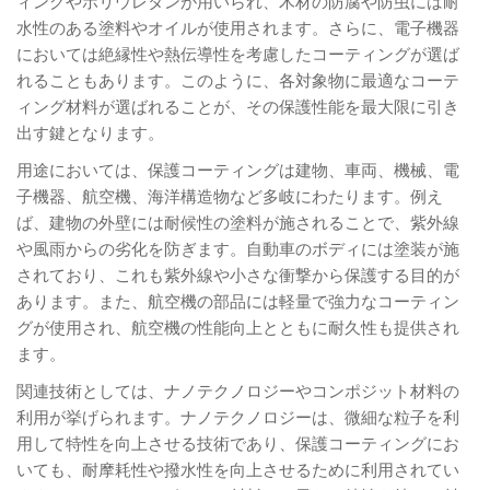
ィングやポリウレタンが用いられ、木材の防腐や防虫には耐
水性のある塗料やオイルが使用されます。さらに、電子機器
においては絶縁性や熱伝導性を考慮したコーティングが選ば
れることもあります。このように、各対象物に最適なコーテ
ィング材料が選ばれることが、その保護性能を最大限に引き
出す鍵となります。
用途においては、保護コーティングは建物、車両、機械、電
子機器、航空機、海洋構造物など多岐にわたります。例え
ば、建物の外壁には耐候性の塗料が施されることで、紫外線
や風雨からの劣化を防ぎます。自動車のボディには塗装が施
されており、これも紫外線や小さな衝撃から保護する目的が
あります。また、航空機の部品には軽量で強力なコーティン
グが使用され、航空機の性能向上とともに耐久性も提供され
ます。
関連技術としては、ナノテクノロジーやコンポジット材料の
利用が挙げられます。ナノテクノロジーは、微細な粒子を利
用して特性を向上させる技術であり、保護コーティングにお
いても、耐摩耗性や撥水性を向上させるために利用されてい