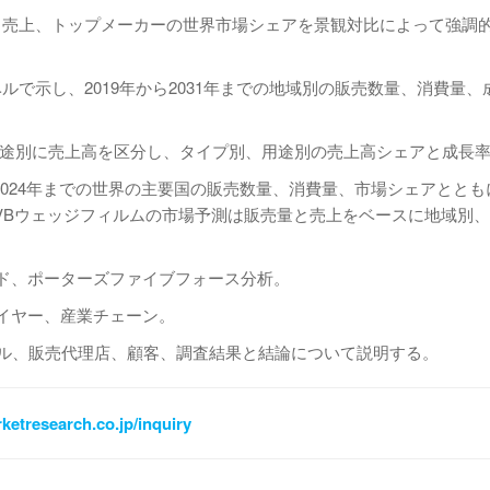
、売上、トップメーカーの世界市場シェアを景観対比によって強調
ルで示し、2019年から2031年までの地域別の販売数量、消費量、
別、用途別に売上高を区分し、タイプ別、用途別の売上高シェアと成長
から2024年までの世界の主要国の販売数量、消費量、市場シェアとと
のPVBウェッジフィルムの市場予測は販売量と売上をベースに地域別
ンド、ポーターズファイブフォース分析。
ライヤー、産業チェーン。
ャネル、販売代理店、顧客、調査結果と結論について説明する。
ketresearch.co.jp/inquiry