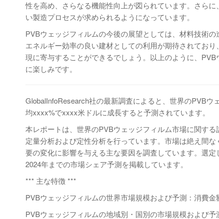
性を高め、さらなる機能性向上が図られています。さらに
い製造プロセスが求められるようになっています。
PVBウェッジフィルムの今後の展望としては、材料技術
エネルギー効率の良い建材としての利用が期待されており
現に寄与することができるでしょう。以上のように、PV
に楽しみです。
GlobalInfoResearch社の最新調査によると、世界のP
均xxxx%でxxxx米ドルに成長すると予測されています。
本レポートは、世界のPVBウェッジフィルム市場に関す
定量分析および定性分析を行っています。市場は絶え間な
要の変化に影響を与える主な要因を調査しています。選定
2024年までの市場シェア予測を掲載しています。
*** 主な特徴 ***
PVBウェッジフィルムの世界市場規模および予測：消費金額（
PVBウェッジフィルムの地域別・国別の市場規模および予測