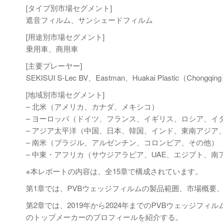
[タイプ別市場セグメント]
遮音フィルム、サンシェードフィルム
[用途別市場セグメント]
乗用車、商用車
[主要プレーヤー]
SEKISUI S-Lec BV、Eastman、Huakai Plastic（Chongqin
[地域別市場セグメント]
– 北米（アメリカ、カナダ、メキシコ）
– ヨーロッパ（ドイツ、フランス、イギリス、ロシア、イ
– アジア太平洋（中国、日本、韓国、インド、東南アジア
– 南米（ブラジル、アルゼンチン、コロンビア、その他）
– 中東・アフリカ（サウジアラビア、UAE、エジプト、南
※本レポートの内容は、全15章で構成されています。
第1章では、PVBウェッジフィルムの製品範囲、市場概要
第2章では、2019年から2024年までのPVBウェッジフ
のトップメーカーのプロフィールを紹介する。