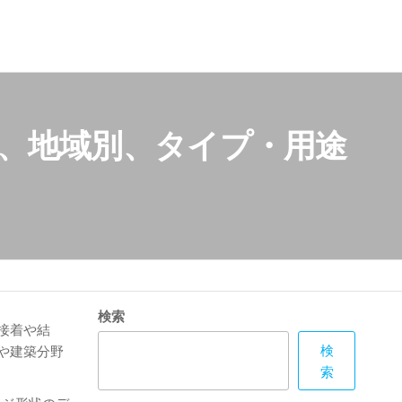
別、地域別、タイプ・用途
検索
接着や結
検
や建築分野
索