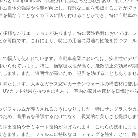
ムと comparatively（比較的）に異なった形状があり、特にウ
ルム自体の強度や性能が向上し、複雑な曲面を形成することができ
特性を損なうことなくガラスに貼り付けることができ、特に自動車の
って多様なバリエーションがあります。特に製造過程においては、フ
とが可能です。これにより、特定の用途に最適な性能を持つフィル
おいて幅広く使われています。自動車産業においては、安全性やデザ
用いられています。特に、衝撃吸収性が高く、飛散防止の効果が期
たします。また、透明性が高いため、視界を妨げることもありませ
割を果たします。大きなガラス窓やカーテンウォールの構造材に使用
、UVカット効果を持つものもあり、室内の家具や床材を日焼けか
ェッジフィルムが導入されるようになりました。特にサングラスやカ
つため、着用者を保護するだけでなく、視覚的な美しさも提供しま
れる押出技術やラミネート技術が挙げられます。これらの技術によっ
できます。また、フィルムに特殊なコーティングを施すことで、耐