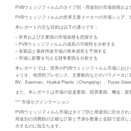
PVBウェッジフィルムのタイプ別・用途別の市場規模および
PVBウェッジフィルムの世界主要メーカーの市場シェア、売上
本レポートの主な目的は以下の通りです：
– 世界および主要国の市場規模を把握する
– PVBウェッジフィルムの成長の可能性を分析する
– 各製品と最終用途市場の将来成長を予測する
– 市場に影響を与える競争要因を分析する
本レポートでは、世界のPVBウェッジフィルム市場にお
ォリオ、地理的プレゼンス、主要動向などのパラメータに基づい
BV、Eastman、Huakai Plastic（Chongqing）、Fuyao
また、本レポートは市場の促進要因、阻害要因、機会、新
*** 市場セグメンテーション
PVBウェッジフィルム市場はタイプ別と用途別に区分されま
用途別の消費額の正確な計算と予測を数量と金額で提供し
大するのに役立ちます。