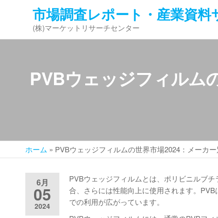
コ
市場調査レポート・産業資料
ン
(株)マーケットリサーチセンター
テ
ン
ツ
へ
PVBウェッジフィルム
ス
キ
ッ
プ
ホーム
»
PVBウェッジフィルムの世界市場2024：メーカ
PVBウェッジフィルムとは、ポリビニルブチ
6月
05
合、さらには性能向上に使用されます。PV
での利用が広がっています。
2024