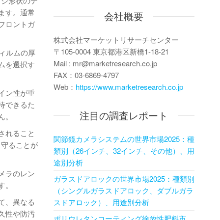
ェッジ形状のデ
ます。通常
会社概要
フロントガ
株式会社マーケットリサーチセンター
〒105-0004 東京都港区新橋1-18-21
ィルムの厚
Mail : mr@marketresearch.co.jp
ムを選択す
FAX：03-6869-4797
Web：
https://www.marketresearch.co.jp
イン性が重
待できるた
注目の調査レポート
ん。
されること
関節鏡カメラシステムの世界市場2025：種
ら守ることが
類別（26インチ、32インチ、その他）、用
途別分析
メラのレン
ガラスドアロックの世界市場2025：種類別
す。
（シングルガラスドアロック、ダブルガラ
て、異なる
スドアロック）、用途別分析
久性や防汚
ポリウレタンコーティング徐放性肥料市