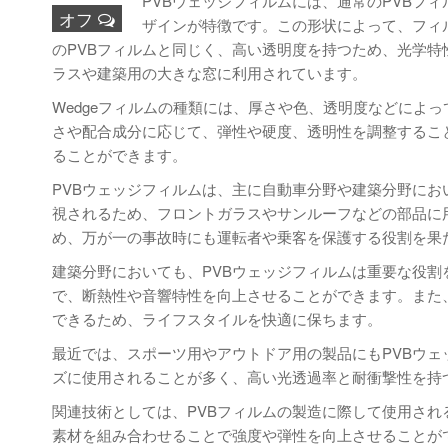
PVBウェッジフィルムには、通常のPVBフィル
オフ
ザインが特徴です。この形状によって、フィ
のPVBフィルムと同じく、高い透明度を持つため、光学
ラスや建築用の大きな窓に利用されています。
Wedgeフィルムの種類には、厚さや色、透明度などによ
さや配合成分に応じて、弾性や硬度、透明性を調整するこ
ることができます。
PVBウェッジフィルムは、主に自動車分野や建築分野に
視されるため、フロントガラスやサンルーフなどの部品に
め、万が一の事故時にも運転者や乗客を保護する役割を果
建築分野においても、PVBウェッジフィルムは重要な役
で、断熱性や音響特性を向上させることができます。また
できるため、ライフスタイルを快適に保ちます。
最近では、スポーツ用やアウトドア用の製品にもPVBウ
ズに使用されることが多く、高い光透過率と耐衝撃性を持
関連技術としては、PVBフィルムの製造に際して使用さ
素材を組み合わせることで強度や弾性を向上させることが