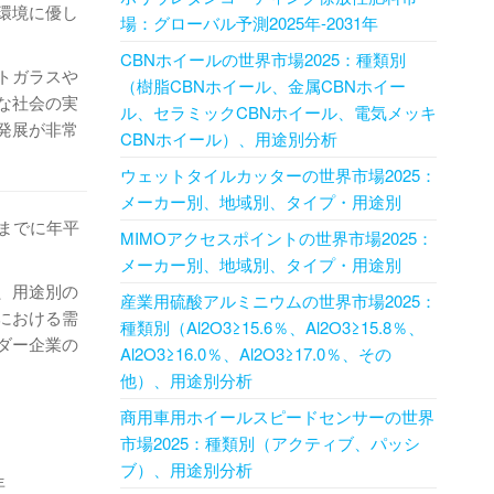
環境に優し
場：グローバル予測2025年-2031年
CBNホイールの世界市場2025：種類別
トガラスや
（樹脂CBNホイール、金属CBNホイー
な社会の実
ル、セラミックCBNホイール、電気メッキ
発展が非常
CBNホイール）、用途別分析
ウェットタイルカッターの世界市場2025：
メーカー別、地域別、タイプ・用途別
1年までに年平
MIMOアクセスポイントの世界市場2025：
メーカー別、地域別、タイプ・用途別
、用途別の
産業用硫酸アルミニウムの世界市場2025：
における需
種類別（Al2O3≥15.6％、Al2O3≥15.8％、
ダー企業の
Al2O3≥16.0％、Al2O3≥17.0％、その
他）、用途別分析
商用車用ホイールスピードセンサーの世界
市場2025：種類別（アクティブ、パッシ
ブ）、用途別分析
年