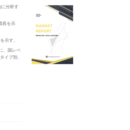
的に分析す
成長を示
率を示す。
もに、国レベ
、タイプ別、