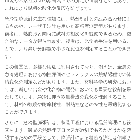
環境や不活性ガスの雰囲気下での測定が可能なものもあり、
これにより試料の酸化や反応を防ぎます。
急冷型膨張計の主な種類には、熱分析計との組み合わせによ
るものや、レーザ干渉計を用いた高精度測定型があります。
前者は、熱膨張と同時に試料の相変化を観察できるため、複
合的なデータが得られます。後者は、光学的手法を用いるこ
とで、より高い分解能で小さな変位を測定することができま
す。
この装置は、多様な用途に利用されており、例えば、金属の
急冷処理における物性評価やセラミックスの焼結過程での体
積変化の測定などがあります。また、材料科学の研究におい
ては、新しい合金や化合物の開発においても重要な役割を果
たしています。急冷に伴う微細構造の変化を理解すること
で、材料の強度や耐摩耗性、耐熱性などの特性を最適化する
ことができます。
さらに、急冷型膨張計は、製造工程における品質管理にも役
立ちます。製品の熱処理プロセスが適切であるかどうかを確
認するための手段として、膨張計による精密な測定は信頼さ