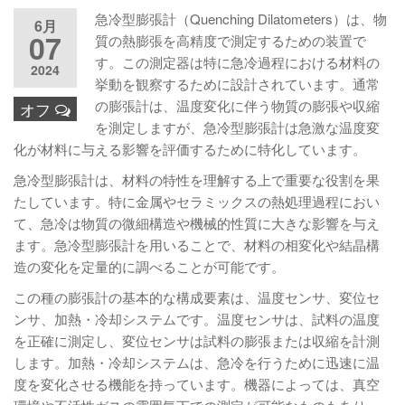
急冷型膨張計（Quenching Dilatometers）は、物
6月
07
質の熱膨張を高精度で測定するための装置で
す。この測定器は特に急冷過程における材料の
2024
挙動を観察するために設計されています。通常
の膨張計は、温度変化に伴う物質の膨張や収縮
オフ
を測定しますが、急冷型膨張計は急激な温度変
化が材料に与える影響を評価するために特化しています。
急冷型膨張計は、材料の特性を理解する上で重要な役割を果
たしています。特に金属やセラミックスの熱処理過程におい
て、急冷は物質の微細構造や機械的性質に大きな影響を与え
ます。急冷型膨張計を用いることで、材料の相変化や結晶構
造の変化を定量的に調べることが可能です。
この種の膨張計の基本的な構成要素は、温度センサ、変位セ
ンサ、加熱・冷却システムです。温度センサは、試料の温度
を正確に測定し、変位センサは試料の膨張または収縮を計測
します。加熱・冷却システムは、急冷を行うために迅速に温
度を変化させる機能を持っています。機器によっては、真空