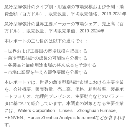
急冷型膨張計のタイプ別・用途別の市場規模および予測：消
費金額（百万ドル）、販売数量、平均販売価格、2019-2031年
急冷型膨張計の世界主要メーカーの市場シェア、売上高（百
万ドル）、販売数量、平均販売単価、2019-2024年
本レポートの主な目的は以下の通りです：
– 世界および主要国の市場規模を把握する
– 急冷型膨張計の成長の可能性を分析する
– 各製品と最終用途市場の将来成長を予測する
– 市場に影響を与える競争要因を分析する
本レポートでは、世界の急冷型膨張計市場における主要企業
を、会社概要、販売数量、売上高、価格、粗利益率、製品ポ
ートフォリオ、地理的プレゼンス、主要動向などのパラメー
タに基づいて紹介しています。本調査の対象となる主要企業
には、Waters Corporation、Linseis、Zhonghuan Furnace、
HENVEN、Hunan Zhenhua Analysis Istrumentなどが含まれま
す。