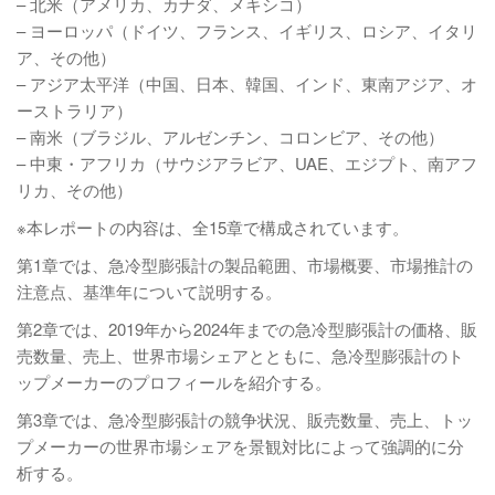
– 北米（アメリカ、カナダ、メキシコ）
– ヨーロッパ（ドイツ、フランス、イギリス、ロシア、イタリ
ア、その他）
– アジア太平洋（中国、日本、韓国、インド、東南アジア、オ
ーストラリア）
– 南米（ブラジル、アルゼンチン、コロンビア、その他）
– 中東・アフリカ（サウジアラビア、UAE、エジプト、南アフ
リカ、その他）
※本レポートの内容は、全15章で構成されています。
第1章では、急冷型膨張計の製品範囲、市場概要、市場推計の
注意点、基準年について説明する。
第2章では、2019年から2024年までの急冷型膨張計の価格、販
売数量、売上、世界市場シェアとともに、急冷型膨張計のト
ップメーカーのプロフィールを紹介する。
第3章では、急冷型膨張計の競争状況、販売数量、売上、トッ
プメーカーの世界市場シェアを景観対比によって強調的に分
析する。