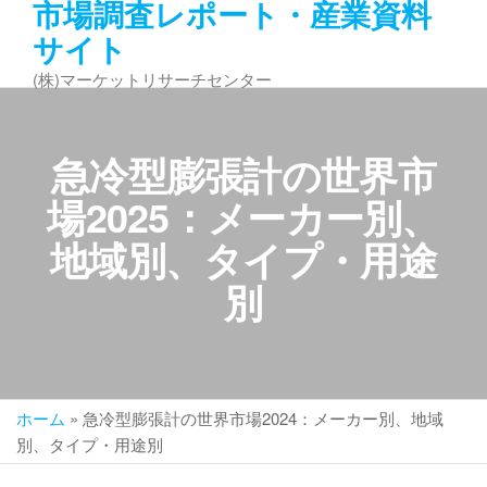
市場調査レポート・産業資料
コ
サイト
ン
テ
(株)マーケットリサーチセンター
ン
ツ
へ
急冷型膨張計の世界市
ス
キ
場2025：メーカー別、
ッ
地域別、タイプ・用途
プ
別
ホーム
»
急冷型膨張計の世界市場2024：メーカー別、地域
別、タイプ・用途別