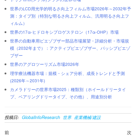
世界のLCD用光学的明るさ向上フィルム市場2026年～2032年予
測：タイプ別（特別な明るさ向上フィルム、汎用明るさ向上フ
ィルム）
世界の17α-ヒドロキシプロゲステロン（17α-OHP）市場
世界の自動車用ピエゾブザー部品市場展望・詳細分析・市場規
模（2032年まで）：アクティブピエゾブザー、パッシブピエゾ
ブザー
世界のアグロツーリズム市場2026年
理学療法機器市場：規模・シェア分析、成長トレンドと予測
(2026年～2031年)
カメラドリーの世界市場2025：種類別（ホイールドリータイ
プ、ベアリングドリータイプ、その他）、用途別分析
投稿日:
GlobalInfoResearch
世界
産業機械/建設
投
過
次
前
次