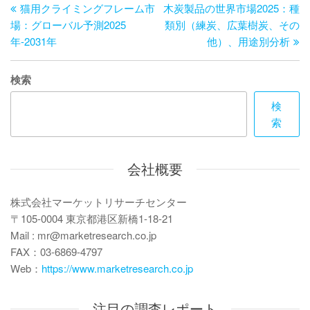
去
の
猫用クライミングフレーム市
木炭製品の世界市場2025：種
稿
の
投
場：グローバル予測2025
類別（練炭、広葉樹炭、その
ナ
投
稿
年-2031年
他）、用途別分析
ビ
稿
ゲ
検索
ー
検
索
シ
ョ
会社概要
ン
株式会社マーケットリサーチセンター
〒105-0004 東京都港区新橋1-18-21
Mail : mr@marketresearch.co.jp
FAX：03-6869-4797
Web：
https://www.marketresearch.co.jp
注目の調査レポート