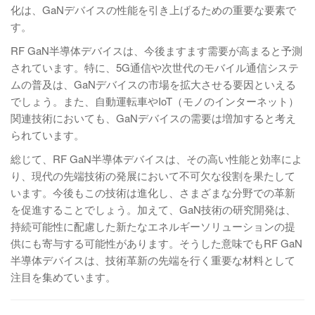
化は、GaNデバイスの性能を引き上げるための重要な要素で
す。
RF GaN半導体デバイスは、今後ますます需要が高まると予測
されています。特に、5G通信や次世代のモバイル通信システ
ムの普及は、GaNデバイスの市場を拡大させる要因といえる
でしょう。また、自動運転車やIoT（モノのインターネット）
関連技術においても、GaNデバイスの需要は増加すると考え
られています。
総じて、RF GaN半導体デバイスは、その高い性能と効率によ
り、現代の先端技術の発展において不可欠な役割を果たして
います。今後もこの技術は進化し、さまざまな分野での革新
を促進することでしょう。加えて、GaN技術の研究開発は、
持続可能性に配慮した新たなエネルギーソリューションの提
供にも寄与する可能性があります。そうした意味でもRF GaN
半導体デバイスは、技術革新の先端を行く重要な材料として
注目を集めています。