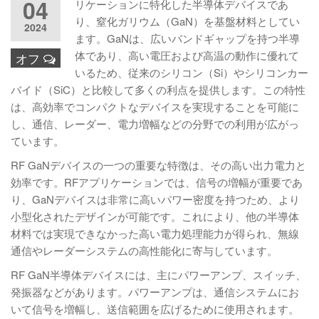
04
リケーションに特化した半導体デバイスであ
り、窒化ガリウム（GaN）を基盤材料としてい
2024
ます。GaNは、広いバンドギャップを持つ半導
体であり、高い電圧および高温の動作に優れて
オフ
いるため、従来のシリコン（Si）やシリコンカー
バイド（SiC）と比較して多くの利点を提供します。この特性
は、高効率でコンパクトなデバイスを実現することを可能に
し、通信、レーダー、電力増幅などの分野での利用が広がっ
ています。
RF GaNデバイスの一つの重要な特徴は、その高い出力電力と
効率です。RFアプリケーションでは、信号の増幅が重要であ
り、GaNデバイスは非常に高いパワー密度を持つため、より
小型化されたデザインが可能です。これにより、他の半導体
材料では実現できなかった高い電力処理能力が得られ、無線
通信やレーダーシステムの高性能化に寄与しています。
RF GaN半導体デバイスには、主にパワーアンプ、スイッチ、
発振器などがあります。パワーアンプは、通信システムにお
いて信号を増幅し、送信範囲を広げるために使用されます。