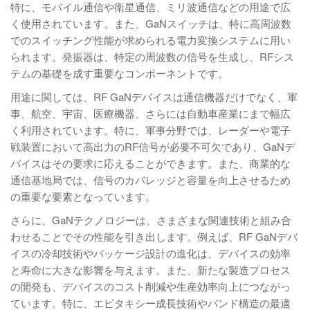
特に、モバイル通信や衛星通信、ミリ波通信などの用途で広
く使用されています。また、GaNスイッチは、特に高周波数
でのスイッチング性能が求められる電力変換システムに用い
られます。発振器は、特定の周波数の信号を生成し、RFシス
テムの基礎を成す重要なコンポーネントです。
用途に関しては、RF GaNデバイスは通信機器だけでなく、軍
事、航空、宇宙、医療機器、さらには自動車産業にまで幅広
く利用されています。特に、軍事分野では、レーダーや電子
戦装置において高出力のRF信号が必要不可欠であり、GaNデ
バイスはその要求に応えることができます。また、商業的な
通信基地局では、信号のカバレッジと容量を向上させるため
の重要な要素となっています。
さらに、GaNテクノロジーは、さまざまな関連技術と組み合
わせることでその性能を引き出します。例えば、RF GaNデバ
イスの冷却技術やパッケージ設計の進化は、デバイスの効率
と寿命に大きな影響を与えます。また、新たな製造プロセス
の開発も、デバイスのコスト削減や生産効率向上につながっ
ています。特に、エピタキシー成長技術やバンド構造の最適