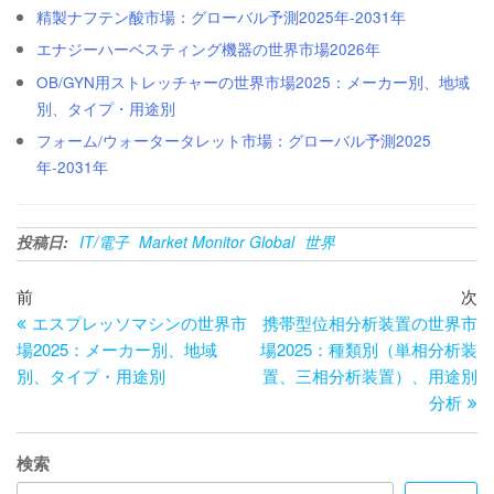
精製ナフテン酸市場：グローバル予測2025年-2031年
エナジーハーベスティング機器の世界市場2026年
OB/GYN用ストレッチャーの世界市場2025：メーカー別、地域
別、タイプ・用途別
フォーム/ウォータータレット市場：グローバル予測2025
年-2031年
投稿日:
IT/電子
Market Monitor Global
世界
投
過
次
前
次
去
の
エスプレッソマシンの世界市
携帯型位相分析装置の世界市
稿
の
投
場2025：メーカー別、地域
場2025：種類別（単相分析装
ナ
投
稿
別、タイプ・用途別
置、三相分析装置）、用途別
ビ
稿
分析
ゲ
検索
ー