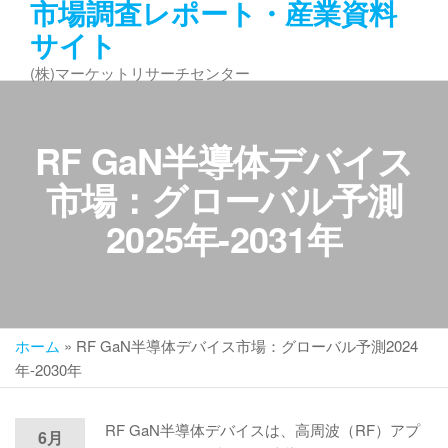
市場調査レポート・産業資料
コ
サイト
ン
テ
(株)マーケットリサーチセンター
ン
ツ
へ
RF GaN半導体デバイス
ス
キ
市場：グローバル予測
ッ
2025年-2031年
プ
ホーム
»
RF GaN半導体デバイス市場：グローバル予測2024
年-2030年
RF GaN半導体デバイスは、高周波（RF）アプ
6月