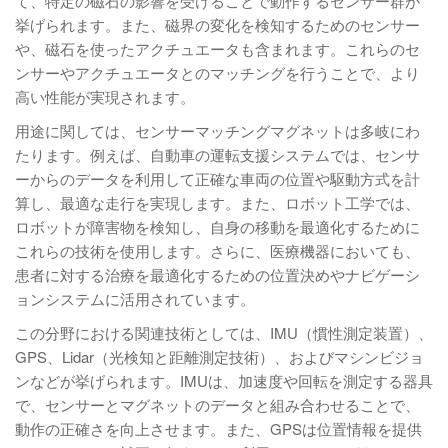
て、特定の磁石の影響を受けることで動作するセンサー群が
挙げられます。また、磁界の変化を検知するためのセンサー
や、磁石を使ったアクチュエータも含まれます。これらのセ
ンサーやアクチュエータとのマッチングを行うことで、より
高い性能が実現されます。
用途に関しては、センサーマッチングマグネットは多岐にわ
たります。例えば、自動車の運転支援システムでは、センサ
ーからのデータを利用して正確な車両の位置や駆動方式を計
算し、最適な走行を実現します。また、ロボット工学では、
ロボットが障害物を検知し、自身の移動を最適化するために
これらの技術を使用します。さらに、医療機器においても、
患者に対する治療を最適化するための位置決めやナビゲーシ
ョンシステムに活用されています。
この分野における関連技術としては、IMU（慣性測定装置）、
GPS、Lidar（光検知と距離測定技術）、およびマシンビジョ
ンなどが挙げられます。IMUは、加速度や回転を測定する器具
で、センサーとマグネットのデータと組み合わせることで、
動作の正確さを向上させます。また、GPSは位置情報を提供