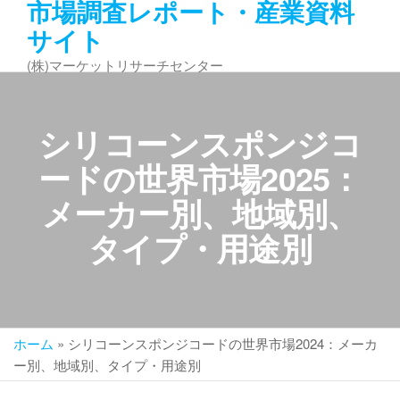
市場調査レポート・産業資料
コ
サイト
ン
テ
(株)マーケットリサーチセンター
ン
ツ
へ
シリコーンスポンジコ
ス
キ
ードの世界市場2025：
ッ
メーカー別、地域別、
プ
タイプ・用途別
ホーム
»
シリコーンスポンジコードの世界市場2024：メーカ
ー別、地域別、タイプ・用途別