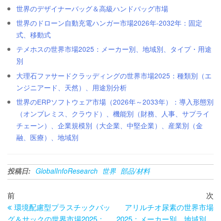
世界のデザイナーバッグ＆高級ハンドバッグ市場
世界のドローン自動充電ハンガー市場2026年-2032年：固定
式、移動式
テメホスの世界市場2025：メーカー別、地域別、タイプ・用途
別
大理石ファサードクラッディングの世界市場2025：種類別（エ
ンジニアード、天然）、用途別分析
世界のERPソフトウェア市場（2026年～2033年）：導入形態別
（オンプレミス、クラウド）、機能別（財務、人事、サプライ
チェーン）、企業規模別（大企業、中堅企業）、産業別（金
融、医療）、地域別
投稿日:
GlobalInfoResearch
世界
部品/材料
投
過
次
前
次
去
の
環境配慮型プラスチックバッ
アリルチオ尿素の世界市場
稿
の
投
グ＆サックの世界市場2025：
2025：メーカー別、地域別、