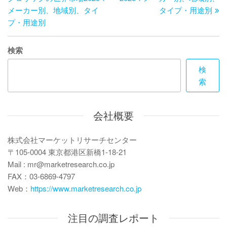
ナ
投
稿
メーカー別、地域別、タイ
タイプ・用途別
ビ
稿
プ・用途別
ゲ
検索
ー
検
シ
索
ョ
ン
会社概要
株式会社マーケットリサーチセンター
〒105-0004 東京都港区新橋1-18-21
Mail : mr@marketresearch.co.jp
FAX：03-6869-4797
Web：
https://www.marketresearch.co.jp
注目の調査レポート