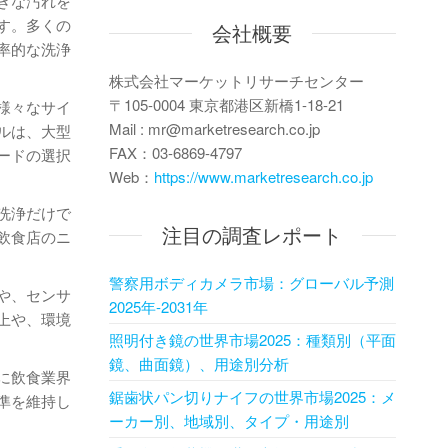
きな汚れを
す。多くの
会社概要
率的な洗浄
株式会社マーケットリサーチセンター
〒105-0004 東京都港区新橋1-18-21
様々なサイ
Mail : mr@marketresearch.co.jp
ルは、大型
FAX：03-6869-4797
ードの選択
Web：
https://www.marketresearch.co.jp
洗浄だけで
注目の調査レポート
飲食店のニ
警察用ボディカメラ市場：グローバル予測
や、センサ
2025年-2031年
上や、環境
照明付き鏡の世界市場2025：種類別（平面
鏡、曲面鏡）、用途別分析
に飲食業界
鋸歯状パン切りナイフの世界市場2025：メ
準を維持し
ーカー別、地域別、タイプ・用途別