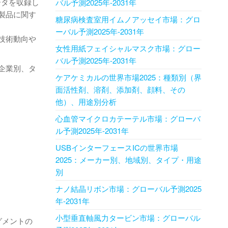
ータを収録し
バル予測2025年-2031年
製品に関す
糖尿病検査室用イムノアッセイ市場：グロ
ーバル予測2025年-2031年
技術動向や
女性用紙フェイシャルマスク市場：グロー
バル予測2025年-2031年
企業別、タ
ケアケミカルの世界市場2025：種類別（界
面活性剤、溶剤、添加剤、顔料、その
他）、用途別分析
心血管マイクロカテーテル市場：グローバ
ル予測2025年-2031年
USBインターフェースICの世界市場
2025：メーカー別、地域別、タイプ・用途
別
ナノ結晶リボン市場：グローバル予測2025
年-2031年
小型垂直軸風力タービン市場：グローバル
グメントの