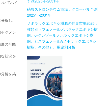
予測2025年-2031年
ついてハイ
硝酸ストロンチウム市場：グローバル予測
2025年-2031年
に分析し、
ノボラックエポキシ樹脂の世界市場2025：
種類別（フェノールノボラックエポキシ樹
場セグメン
脂、o-クレゾールノボラックエポキシ樹
脂、ビスフェノールAノボラックエポキシ
発展の可能
樹脂、その他）、用途別分析
的な状況を
の分析を掲