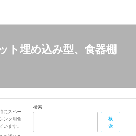
ラット埋め込み型、食器棚
検索
特にスペー
検
シンク用食
索
ています。