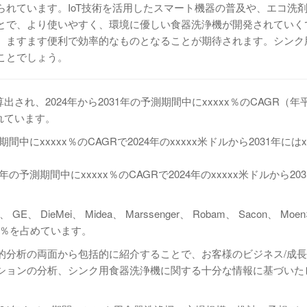
れています。IoT技術を活用したスマート機器の普及や、エコ洗
とで、より使いやすく、環境に優しい食器洗浄機が開発されていく
、ますます便利で効率的なものとなることが期待されます。シンク
ことでしょう。
出され、2024年から2031年の予測期間中にxxxxx％のCAGR（年
されています。
にxxxxx％のCAGRで2024年のxxxxx米ドルから2031年にはx
予測期間中にxxxxx％のCAGRで2024年のxxxxx米ドルから20
ieMei、 Midea、 Marssenger、 Robam、 Sacon、 Mo
xx％を占めています。
的分析の両面から包括的に紹介することで、お客様のビジネス/成
ションの分析、シンク用食器洗浄機に関する十分な情報に基づいた