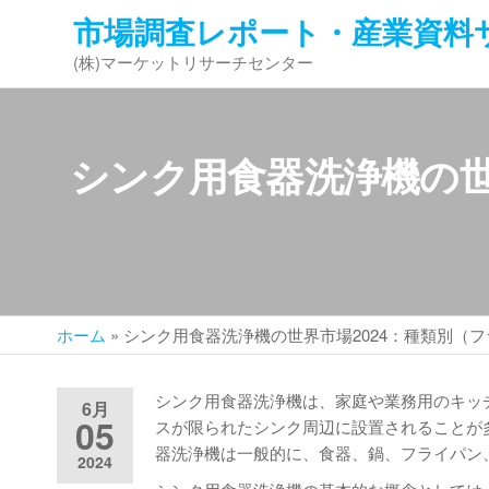
コ
市場調査レポート・産業資料
ン
(株)マーケットリサーチセンター
テ
ン
ツ
へ
シンク用食器洗浄機の世
ス
キ
ッ
プ
ホーム
»
シンク用食器洗浄機の世界市場2024：種類別（
シンク用食器洗浄機は、家庭や業務用のキッ
6月
05
スが限られたシンク周辺に設置されることが
器洗浄機は一般的に、食器、鍋、フライパン
2024