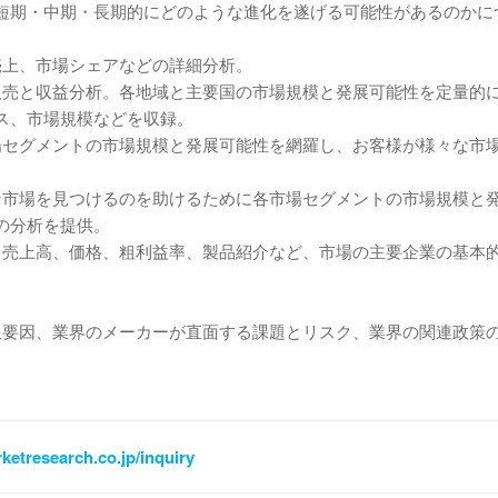
短期・中期・長期的にどのような進化を遂げる可能性があるのかに
売上、市場シェアなどの詳細分析。
販売と収益分析。各地域と主要国の市場規模と発展可能性を定量的
ス、市場規模などを収録。
場セグメントの市場規模と発展可能性を網羅し、お客様が様々な市
ン市場を見つけるのを助けるために各市場セグメントの市場規模と
の分析を提供。
、売上高、価格、粗利益率、製品紹介など、市場の主要企業の基本
限要因、業界のメーカーが直面する課題とリスク、業界の関連政策
ketresearch.co.jp/inquiry