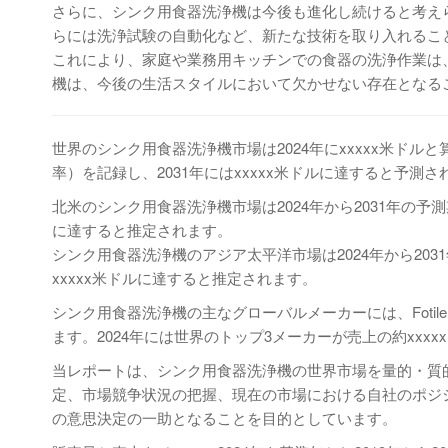
さらに、シンク用食器洗浄機は今後も進化し続けると考えら
らには洗浄試験の自動化など、新たな技術を取り入れるこ
これにより、家庭や業務用キッチンでの食器の洗浄作業は
機は、今後の生活スタイルにおいて欠かせない存在となる
世界のシンク用食器洗浄機市場は2024年にxxxxx米ドルと算
率）を記録し、2031年にはxxxxx米ドルに達すると予測
北米のシンク用食器洗浄機市場は2024年から2031年の予測期間中
に達すると推定されます。
シンク用食器洗浄機のアジア太平洋市場は2024年から2031年の
xxxxx米ドルに達すると推定されます。
シンク用食器洗浄機の主なグローバルメーカーには、Fotile、 GE、 D
ます。2024年には世界のトップ3メーカーが売上の約xxx
当レポートは、シンク用食器洗浄機の世界市場を量的・質
定、市場競争状況の把握、現在の市場における自社のポジ
の意思決定の一助となることを目的としています。