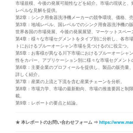
市場規模、今後の発展可能性などを紹介。市場の現状と、
レベルな見解を提供。
第2章：シンク用食器洗浄機メーカーの競争環境、価格、
第3章：地域レベル、国レベルでのシンク用食器洗浄機の
世界各国の市場発展、今後の発展展望、マーケットスペー
第4章：様々な市場セグメントをタイプ別に分析し、各市
トにおけるブルーオーシャン市場を見つけるのに役立つ。
第5章：お客様が異なる川下市場におけるブルーオーシャ
性をカバー、アプリケーション別に様々な市場セグメント
第6章：主要企業のプロフィールを提供し、製品の販売量
詳しく紹介。
第7章：産業の上流と下流を含む産業チェーンを分析。
第8章：市場力学、市場の最新動向、市場の推進要因と制
載。
第9章：レポートの要点と結論。
★ 本レポートのお問い合わせフォーム ⇒
https://www.mar