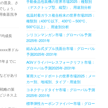
手動食品包装機の世界市場2025：種類別
剤の普及、さ
（デスクトップ型、縦型）、用途別分析
でしょう。
用食器洗浄
低温封着ガラス複合粉末の世界市場2025：
種類別（430℃以下、430℃～500℃、
500℃以上）、用途別分析
シリコンマンガン市場：グローバル予測
平均成長
2025年-2031年
組み込み式ダブル洗面台市場：グローバル
xxxx米ドル
予測2025年-2031年
31年までに
AGVドライバーレスフォークリフト市場：
グローバル予測2025年-2031年
enなどがあり
軍用スピードボートの世界市場2025：メー
カー別、地域別、タイプ・用途別
長戦略の策
コネクテッドタイヤ市場：グローバル予測
ビジネス上
2025年-2031年
標準弾性カーボンファイバー市場：グロー