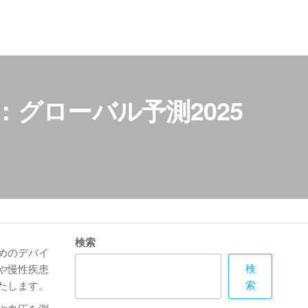
グローバル予測2025
検索
めのデバイ
検
や慢性疾患
索
たします。