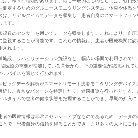
には、様々な種類があります。最も一般的なものとしては、心拍数
を測定するためのグルコースモニタリングシステム、体重や体温を
スは、リアルタイムでデータを収集し、患者自身のスマートフォン
します。
常複数のセンサーを用いてデータを収集します。これにより、血圧
に監視することが可能です。これらの情報は、患者が医療機関に訪
用されます。
祉施設、リハビリテーション施設など、幅広い場面で利用されてい
より遠隔医療の需要が増加している背景から、その重要性が認識されて
のデバイスを通じて行われます。
）やビッグデータ解析がスマートリモート患者モニタリングデバイス
を解析し、異常なパターンを特定したり、健康推奨を行ったりするこ
アルタイムで患者の健康状態を把握することができ、早期の介入に
患者の医療情報は非常にセンシティブなものであるため、データの
ことで、患者自身の信頼を得ることができ、より多くの人々にこれ