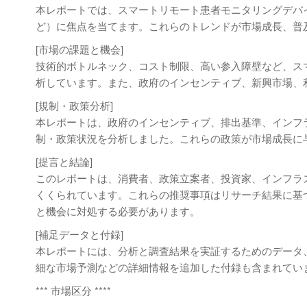
本レポートでは、スマートリモート患者モニタリングデバ
ど）に焦点を当てます。これらのトレンドが市場成長、普
[市場の課題と機会]
技術的ボトルネック、コスト制限、高い参入障壁など、ス
析しています。また、政府のインセンティブ、新興市場、
[規制・政策分析]
本レポートは、政府のインセンティブ、排出基準、インフ
制・政策状況を分析しました。これらの政策が市場成長に
[提言と結論]
このレポートは、消費者、政策立案者、投資家、インフラ
くくられています。これらの推奨事項はリサーチ結果に基
と機会に対処する必要があります。
[補足データと付録]
本レポートには、分析と調査結果を実証するためのデータ
細な市場予測などの詳細情報を追加した付録も含まれてい
*** 市場区分 ****