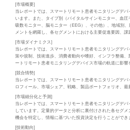
[市場概要]
当レポートでは、スマートリモート患者モニタリングデバ
います。また、タイプ別（バイタルサインモニター、血圧
吸数モニター、脳モニター（EEG）、その他）、地域別
メントを網羅し、各セグメントにおける主要促進要因、課
[市場ダイナミクス]
当レポートでは、スマートリモート患者モニタリングデバ
策や規制、技術進歩、消費者動向や嗜好、インフラ整備、
ートリモート患者モニタリングデバイス市場の軌道に影響
[競合情勢]
当レポートでは、スマートリモート患者モニタリングデバ
ロフィール、市場シェア、戦略、製品ポートフォリオ、最
[市場細分化と予測]
当レポートでは、スマートリモート患者モニタリングデバ
しています。定量的データと分析に裏付けされた各セグメ
機会を特定し、情報に基づいた投資決定を行うことができ
[技術動向]