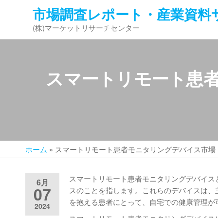
コ
市場調査レポート・産業資料
ン
(株)マーケットリサーチセンター
テ
ン
ツ
へ
スマートリモート患者
ス
キ
ッ
プ
ホーム
»
スマートリモート患者モニタリングデバイス市場：グロ
スマートリモート患者モニタリングデバイス
6月
07
スのことを指します。これらのデバイスは、
を抱える患者にとって、自宅での健康管理が
2024