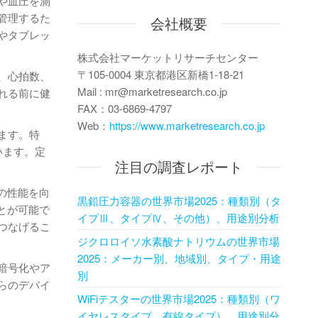
や血圧を測
管理するた
会社概要
やタブレッ
株式会社マーケットリサーチセンター
〒105-0004 東京都港区新橋1-18-21
、心拍数、
Mail : mr@marketresearch.co.jp
れる前に健
FAX：03-6869-4797
Web：
https://www.marketresearch.co.jp
ます。特
います。定
注目の調査レポート
の性能を向
黒鉛圧力容器の世界市場2025：種類別（タ
とが可能で
イプⅢ、タイプⅣ、その他）、用途別分析
つなげるこ
ジクロロイソ水素酸ナトリウムの世界市場
2025：メーカー別、地域別、タイプ・用途
暗号化やア
別
らのデバイ
WiFiテスターの世界市場2025：種類別（ワ
イヤレスタイプ、有線タイプ）、用途別分