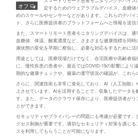
スマートリモート患者モニタリングデバイス
オフ
定するためのウェアラブルデバイス、血糖値
めのスケールやセンサーなどがあります。これらのデバイ
ト、さらに医療提供者のプラットフォームへと情報を送信
また、スマートリモート患者モニタリングデバイスは、通
血糖値、体温、酸素濃度など、さまざまな健康指標を同時
康状態の変化を早期に察知し、必要な対応をするために活
用途としては、医療現場だけでなく、在宅医療や高齢者福
に、慢性疾患の患者や、最近ではCOVID-19の影響に
期的な健康チェックや、服薬の遵守状況の確認が、これら
さらに、関連技術も非常に進化しており、AI（人工知能
上させています。AIを活用することで、収集したデータ
す。また、データのクラウド保存により、医療提供者がリ
とができます。
セキュリティやプライバシーの問題にも考慮が必要です。
クセス制御が重要です。適切なセキュリティ対策を講じる
スを利用してもらうことが可能になります。