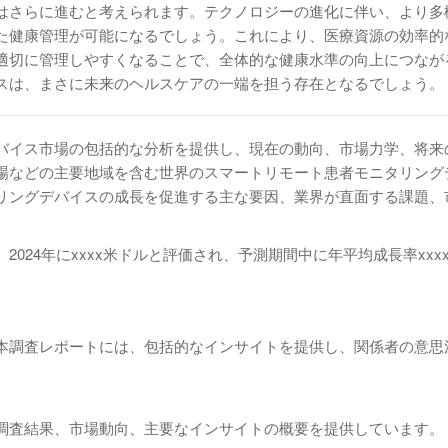
はさらに進むと考えられます。テクノロジーの進化に伴い、より多
た健康管理が可能になるでしょう。これにより、医療資源の効率的
適切に管理しやすくなることで、全体的な健康水準の向上につなが
スは、まさに未来のヘルスケアの一端を担う存在となるでしょう。
バイス市場の包括的な分析を提供し、現在の動向、市場力学、将来
場などの主要地域を含む世界のスマートリモート患者モニタリング
リングデバイスの成長を促進する主な要因、業界が直面する課題、
24年にxxxx米ドルと評価され、予測期間中に年平均成長率xxxx%
本調査レポートには、包括的なインサイトを提供し、関係者の意思
調査結果、市場動向、主要なインサイトの概要を提供しています。