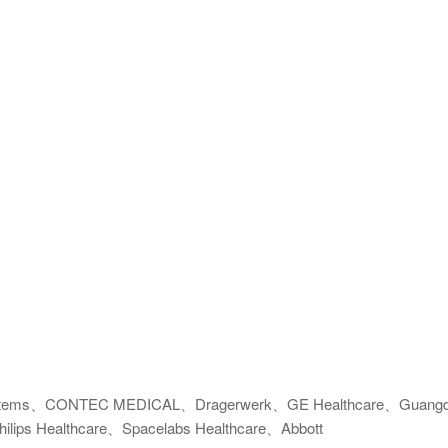
l Systems、CONTEC MEDICAL、Dragerwerk、GE Healthcare、Guangdon
lips Healthcare、Spacelabs Healthcare、Abbott