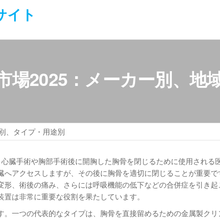
サイト
市場2025：メーカー別、地
域別、タイプ・用途別
vices）は、心臓手術や胸部手術後に開胸した胸骨を閉じるために使用され
臓へアクセスしますが、その後に胸骨を適切に閉じることが重要で
変形、術後の痛み、さらには呼吸機能の低下などの合併症を引き起
装置は非常に重要な役割を果たしています。
す。一つの代表的なタイプは、胸骨を直接留めるための金属製クリ