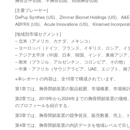
胸骨正中切開、半胸骨切開、両側胸骨切開
[主要プレーヤー]
DePuy Synthes (US)、Zimmer Biomet Holdings (US)、A&E Me
ABYRX (US)、Acute Innovations (US)、Kinamed Incorporated
[地域別市場セグメント]
– 北米（アメリカ、カナダ、メキシコ）
– ヨーロッパ（ドイツ、フランス、イギリス、ロシア、イ
– アジア太平洋（中国、日本、韓国、インド、東南アジア
– 南米（ブラジル、アルゼンチン、コロンビア、その他）
– 中東・アフリカ（サウジアラビア、UAE、エジプト、南
※本レポートの内容は、全15章で構成されています。
第1章では、胸骨閉鎖装置の製品範囲、市場概要、市場推
第2章では、2019年から2024年までの胸骨閉鎖装置の
のプロフィールを紹介する。
第3章では、胸骨閉鎖装置の競争状況、販売数量、売上、
第4章では、胸骨閉鎖装置の内訳データを地域レベルで示し、