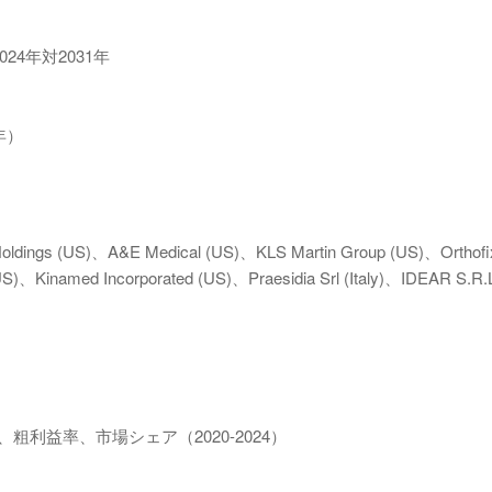
24年対2031年
年）
ngs (US)、A&E Medical (US)、KLS Martin Group (US)、Orthofi
US)、Kinamed Incorporated (US)、Praesidia Srl (Italy)、IDEAR S.R.
粗利益率、市場シェア（2020-2024）