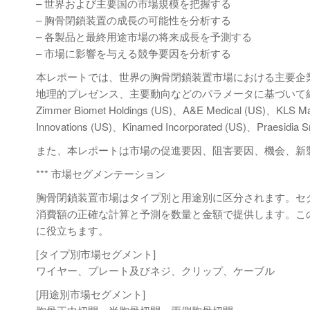
– 世界および主要国の市場規模を把握する
– 胸骨閉鎖装置の成長の可能性を分析する
– 各製品と最終用途市場の将来成長を予測する
– 市場に影響を与える競争要因を分析する
本レポートでは、世界の胸骨閉鎖装置市場における主要企
地理的プレゼンス、主要動向などのパラメータに基づいて紹介して
Zimmer Biomet Holdings (US)、A&E Medical (US)、KLS Mar
Innovations (US)、Kinamed Incorporated (US)、Praesidi
また、本レポートは市場の促進要因、阻害要因、機会、新
*** 市場セグメンテーション
胸骨閉鎖装置市場はタイプ別と用途別に区分されます。セグメ
消費額の正確な計算と予測を数量と金額で提供します。こ
に役立ちます。
[タイプ別市場セグメント]
ワイヤー、プレート及びネジ、クリップ、ケーブル
[用途別市場セグメント]