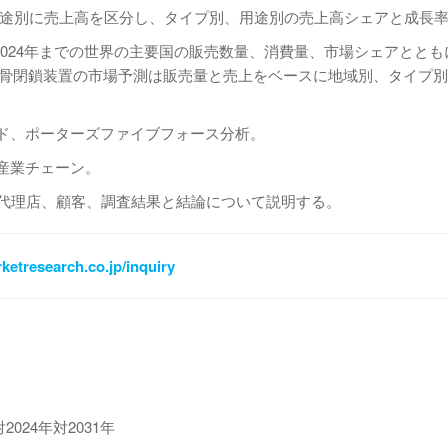
別、用途別に売上高を区分し、タイプ別、用途別の売上高シェアと成長
から2024年までの世界の主要国の販売数量、消費量、市場シェアとと
の胸骨閉鎖装置の市場予測は販売量と売上をベースに地域別、タイプ
ンド、ポーターズファイブフォース分析。
産業チェーン。
売代理店、顧客、調査結果と結論について説明する。
ketresearch.co.jp/inquiry
024年対2031年