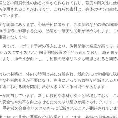
鋼などの耐腐食性のある材料から作られており、強度や耐久性に優
も使用されることがあります。これらの素材は、身体の中での生体
っています。
全な閉鎖にあります。心臓手術に限らず、乳腺切除などの他の胸部
血液循環に影響するため、迅速かつ確実な閉鎖が求められます。こ
重要となります。
。例えば、ロボット手術の導入により、胸骨閉鎖の精度が高まり、
いたカスタマイズされた胸骨閉鎖装置の開発も進んでおり、患者個
により、適合性が向上し、手術後の感染リスクも軽減されると期待
れらの材料は、体内で時間と共に分解され、最終的には骨組織に吸
的な外科的介入が不要になり、患者にとっても負担が軽減されると
手術における胸骨閉鎖手法が大きく変わる可能性があります。
ーが関与しています。新しい技術や素材が次々と登場しており、こ
の安全性や効率を向上させるための取り組みが続けられています。
し、手術後の合併症リスクがさらに低減されることが期待されていま
術において非常に重要な役割を果たしています。各種の技術や材料