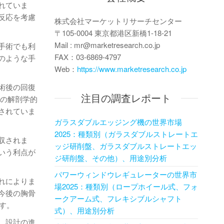
れていま
反応を考慮
株式会社マーケットリサーチセンター
〒105-0004 東京都港区新橋1-18-21
Mail : mr@marketresearch.co.jp
手術でも利
FAX：03-6869-4797
のような手
Web：
https://www.marketresearch.co.jp
術後の回復
注目の調査レポート
々の解剖学的
されていま
ガラスダブルエッジング機の世界市場
2025：種類別（ガラスダブルストレートエ
収されま
ッジ研削盤、ガラスダブルストレートエッ
いう利点が
ジ研削盤、その他）、用途別分析
パワーウィンドウレギュレーターの世界市
れによりま
場2025：種類別（ロープホイール式、フォ
今後の胸骨
ークアーム式、フレキシブルシャフト
す。
式）、用途別分析
、設計の進