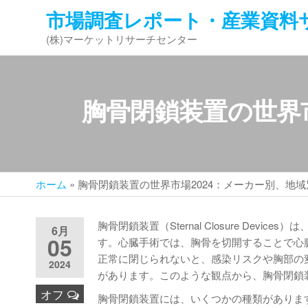
コ
市場調査レポート・産業資料
ン
(株)マーケットリサーチセンター
テ
ン
ツ
へ
胸骨閉鎖装置の世界
ス
キ
ッ
プ
ホーム
»
胸骨閉鎖装置の世界市場2024：メーカー別、地
胸骨閉鎖装置（Sternal Closure De
6月
05
す。心臓手術では、胸骨を切開することで心
正常に閉じられないと、感染リスクや胸部の
2024
があります。このような観点から、胸骨閉鎖
オフ
胸骨閉鎖装置には、いくつかの種類がありま