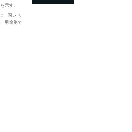
率を示す。
もに、国レベ
別、用途別で