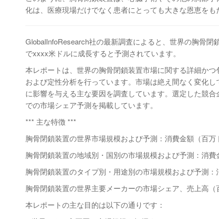
化は、医療現場だけでなく患者にとっても大きな恩恵をも
GlobalInfoResearch社の最新調査によると、世界の胸
でxxxx米ドルに成長すると予測されています。
本レポートは、世界の胸骨閉鎖装置市場に関する詳細かつ
および定性分析を行っています。市場は絶え間なく変化し
に影響を与える主な要因を調査しています。選定した競合企
での市場シェア予測を掲載しています。
*** 主な特徴 ***
胸骨閉鎖装置の世界市場規模および予測：消費金額（百万ドル
胸骨閉鎖装置の地域別・国別の市場規模および予測：消費金額
胸骨閉鎖装置のタイプ別・用途別の市場規模および予測：消費
胸骨閉鎖装置の世界主要メーカーの市場シェア、売上高（百万
本レポートの主な目的は以下の通りです：