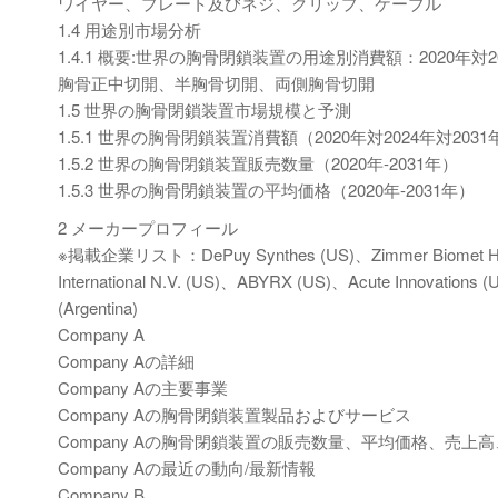
ワイヤー、プレート及びネジ、クリップ、ケーブル
1.4 用途別市場分析
1.4.1 概要:世界の胸骨閉鎖装置の用途別消費額：2020年対20
胸骨正中切開、半胸骨切開、両側胸骨切開
1.5 世界の胸骨閉鎖装置市場規模と予測
1.5.1 世界の胸骨閉鎖装置消費額（2020年対2024年対2031
1.5.2 世界の胸骨閉鎖装置販売数量（2020年-2031年）
1.5.3 世界の胸骨閉鎖装置の平均価格（2020年-2031年）
2 メーカープロフィール
※掲載企業リスト：DePuy Synthes (US)、Zimmer Biomet Holdi
International N.V. (US)、ABYRX (US)、Acute Innovations (
(Argentina)
Company A
Company Aの詳細
Company Aの主要事業
Company Aの胸骨閉鎖装置製品およびサービス
Company Aの胸骨閉鎖装置の販売数量、平均価格、売上高、
Company Aの最近の動向/最新情報
Company B