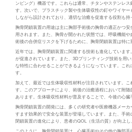
ンピング）機器です。これらは通常、チタンやステンレス
す。次いで、プラスチック製や生体吸収性の釘やワイヤー
しながら設計されており、適切な治癒を促進する役割も持
胸骨閉鎖装置の用途は主に胸部手術後の胸骨の適正かつ安
用されます。また、胸骨が開かれた状態では、呼吸機能や
術後の合併症リスクを下げるために、胸骨閉鎖装置は特に
近年では、胸骨閉鎖装置に関連する技術も進化しています
が促進されています。また、3Dプリンティング技術を用
な特性に合わせることができるようになっています。これ
す。
加えて、最近では生体吸収性材料が注目されています。こ
す。このアプローチにより、術後の治癒過程において附随
あります。生体吸収性材料が普及することで、今後の心臓
胸骨閉鎖装置の開発には、多くの研究者や医療機器メーカ
すます効果的で安全な装置が登場しています。また、手術
閉鎖装置の進化により、患者のQOL（生活の質）が向上
このように、胸骨閉鎖装置は、心臓手術やその他の胸部手