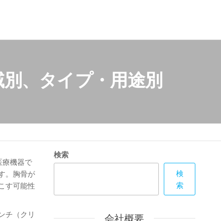
域別、タイプ・用途別
検索
る医療機器で
検
す。胸骨が
索
こす可能性
ンチ（クリ
会社概要