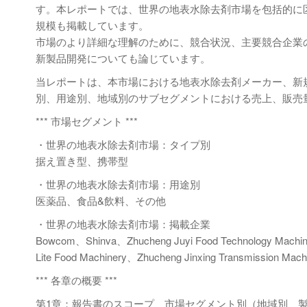
す。本レポートでは、世界の地表水除去剤市場を包括的に
規模も掲載しています。
市場のより詳細な理解のために、競合状況、主要競合企業
新製品開発についても論じています。
当レポートは、本市場における地表水除去剤メーカー、新
別、用途別、地域別のサブセグメントにおける売上、販売
*** 市場セグメント ***
・世界の地表水除去剤市場：タイプ別
据え置き型、携帯型
・世界の地表水除去剤市場：用途別
医薬品、食品&飲料、その他
・世界の地表水除去剤市場：掲載企業
Bowcom、Shinva、Zhucheng Juyi Food Technology Machi
Lite Food Machinery、Zhucheng Jinxing Transmission Mach
*** 各章の概要 ***
第1章：報告書のスコープ、市場セグメント別（地域別、