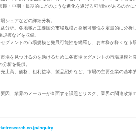
短期・中期・長期的にどのような進化を遂げる可能性があるのかに
市場シェアなどの詳細分析。
収益分析。各地域と主要国の市場規模と発展可能性を定量的に分析
場規模などを収録。
場セグメントの市場規模と発展可能性を網羅し、お客様が様々な市
ン市場を見つけるのを助けるために各市場セグメントの市場規模と
の分析を提供。
、売上高、価格、粗利益率、製品紹介など、市場の主要企業の基本
限要因、業界のメーカーが直面する課題とリスク、業界の関連政策
ketresearch.co.jp/inquiry