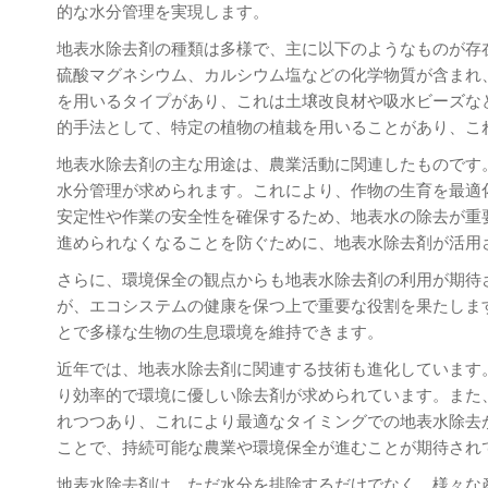
的な水分管理を実現します。
地表水除去剤の種類は多様で、主に以下のようなものが存
硫酸マグネシウム、カルシウム塩などの化学物質が含まれ
を用いるタイプがあり、これは土壌改良材や吸水ビーズな
的手法として、特定の植物の植栽を用いることがあり、こ
地表水除去剤の主な用途は、農業活動に関連したものです
水分管理が求められます。これにより、作物の生育を最適
安定性や作業の安全性を確保するため、地表水の除去が重要
進められなくなることを防ぐために、地表水除去剤が活用
さらに、環境保全の観点からも地表水除去剤の利用が期待
が、エコシステムの健康を保つ上で重要な役割を果たします。
とで多様な生物の生息環境を維持できます。
近年では、地表水除去剤に関連する技術も進化しています
り効率的で環境に優しい除去剤が求められています。また、
れつつあり、これにより最適なタイミングでの地表水除去
ことで、持続可能な農業や環境保全が進むことが期待され
地表水除去剤は、ただ水分を排除するだけでなく、様々な