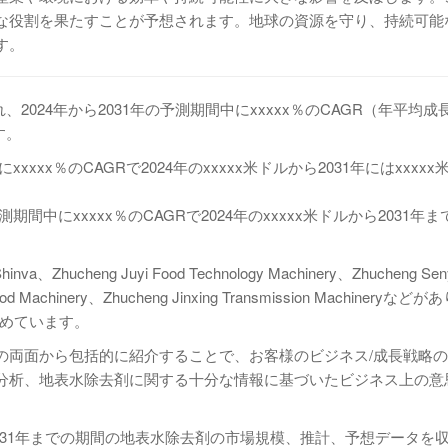
な役割を果たすことが予想されます。地球の資源を守り、持続可能
す。
、2024年から2031年の予測期間中にxxxxx％のCAGR（年平均
す。
xxx％のCAGRで2024年のxxxxx米ドルから2031年にはxxxx
中にxxxxx％のCAGRで2024年のxxxxx米ドルから2031年まで
ng Juyi Food Technology Machinery、Zhucheng Sen
 Food Machinery、Zhucheng Jinxing Transmission Machineryな
占めています。
の両面から包括的に紹介することで、お客様のビジネス/成長戦略
分析、地表水除去剤に関する十分な情報に基づいたビジネス上の意
ら2031年までの期間の地表水除去剤の市場規模、推計、予想データを