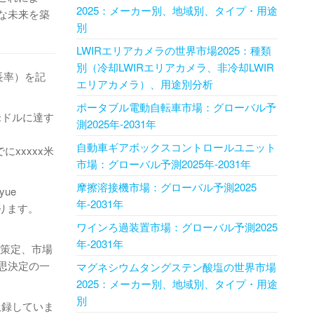
2025：メーカー別、地域別、タイプ・用途
な未来を築
別
LWIRエリアカメラの世界市場2025：種類
別（冷却LWIRエリアカメラ、非冷却LWIR
成長率）を記
エリアカメラ）、用途別分析
ポータブル電動自転車市場：グローバル予
x米ドルに達す
測2025年-2031年
自動車ギアボックスコントロールユニット
にxxxxx米
市場：グローバル予測2025年-2031年
摩擦溶接機市場：グローバル予測2025
yue
年-2031年
どがあります。
ワインろ過装置市場：グローバル予測2025
年-2031年
の策定、市場
思決定の一
マグネシウムタングステン酸塩の世界市場
2025：メーカー別、地域別、タイプ・用途
別
収録していま