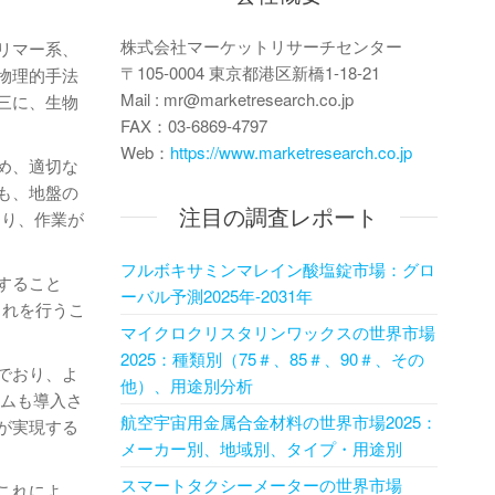
株式会社マーケットリサーチセンター
リマー系、
〒105-0004 東京都港区新橋1-18-21
物理的手法
Mail : mr@marketresearch.co.jp
三に、生物
FAX：03-6869-4797
Web：
https://www.marketresearch.co.jp
め、適切な
も、地盤の
注目の調査レポート
あり、作業が
フルボキサミンマレイン酸塩錠市場：グロ
すること
ーバル予測2025年-2031年
これを行うこ
マイクロクリスタリンワックスの世界市場
2025：種類別（75＃、85＃、90＃、その
でおり、よ
他）、用途別分析
テムも導入さ
航空宇宙用金属合金材料の世界市場2025：
が実現する
メーカー別、地域別、タイプ・用途別
スマートタクシーメーターの世界市場
これによ