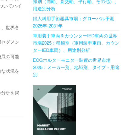
類別（同軸、直交軸、平行軸、その他）、
ついてハイ
用途別分析
婦人科用手術器具市場：グローバル予測
2025年-2031年
し、世界各
軍用装甲車両＆カウンターIED車両の世界
場セグメン
市場2025：種類別（軍用装甲車両、カウン
ターIED車両）、用途別分析
発展の可能
ECGホルターモニター装置の世界市場
2025：メーカー別、地域別、タイプ・用途
的な状況を
別
の分析を掲