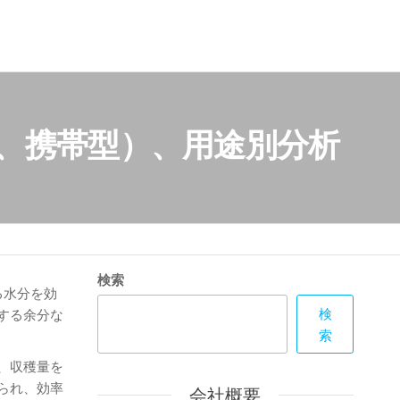
型、携帯型）、用途別分析
検索
する水分を効
検
する余分な
索
、収穫量を
られ、効率
会社概要