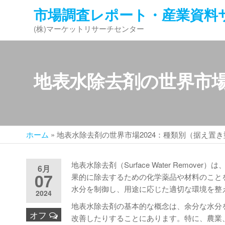
コ
市場調査レポート・産業資料
ン
(株)マーケットリサーチセンター
テ
ン
ツ
へ
地表水除去剤の世界市場
ス
キ
ッ
プ
ホーム
»
地表水除去剤の世界市場2024：種類別（据え置
地表水除去剤（Surface Water Rem
6月
07
果的に除去するための化学薬品や材料のこと
水分を制御し、用途に応じた適切な環境を整
2024
地表水除去剤の基本的な概念は、余分な水分
オフ
改善したりすることにあります。特に、農業