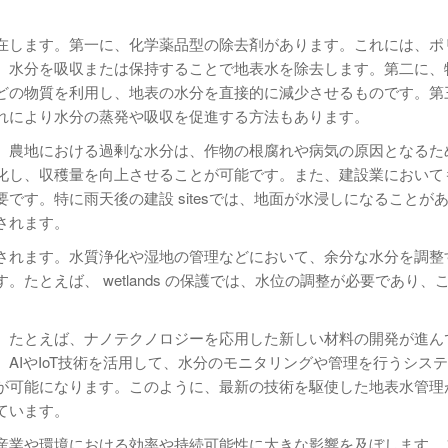
在します。第一に、化学薬品型の除去剤があります。これには、ポ
、水分を吸収または保持することで地表水を除去します。第二に、
どの物質を利用し、地表の水分を直接的に減少させるものです。第
れにより水分の蒸発や吸収を促進する方法もあります。
。農地における過剰な水分は、作物の根腐れや病気の原因となるた
化し、収穫量を向上させることが可能です。また、建設業において
です。特に雨天後の建設 sitesでは、地面が水浸しになることが
されます。
されます。水質浄化や湿地の管理などにおいて、余分な水分を調整
たとえば、 wetlands の保護では、水位の調整が必要であり、
。たとえば、ナノテクノロジーを応用した新しい材料の開発が進ん
AIやIoT技術を活用して、水分のモニタリングや管理を行うシス
が可能になります。このように、最新の技術を駆使した地表水管理
ています。
産業や環境における効率や持続可能性に大きな影響を及ぼします。