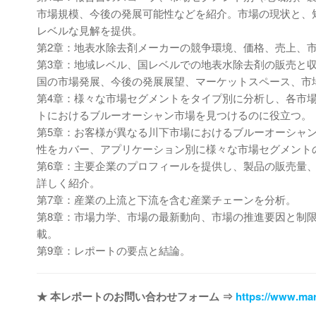
市場規模、今後の発展可能性などを紹介。市場の現状と、
レベルな見解を提供。
第2章：地表水除去剤メーカーの競争環境、価格、売上、
第3章：地域レベル、国レベルでの地表水除去剤の販売と
国の市場発展、今後の発展展望、マーケットスペース、市
第4章：様々な市場セグメントをタイプ別に分析し、各市
トにおけるブルーオーシャン市場を見つけるのに役立つ。
第5章：お客様が異なる川下市場におけるブルーオーシャ
性をカバー、アプリケーション別に様々な市場セグメント
第6章：主要企業のプロフィールを提供し、製品の販売量
詳しく紹介。
第7章：産業の上流と下流を含む産業チェーンを分析。
第8章：市場力学、市場の最新動向、市場の推進要因と制
載。
第9章：レポートの要点と結論。
★ 本レポートのお問い合わせフォーム ⇒
https://www.mar