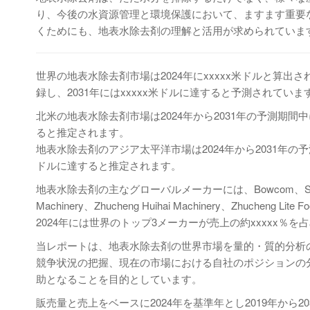
り、今後の水資源管理と環境保護において、ますます重要
くためにも、地表水除去剤の理解と活用が求められていま
世界の地表水除去剤市場は2024年にxxxxx米ドルと算出され
録し、2031年にはxxxxx米ドルに達すると予測されていま
北米の地表水除去剤市場は2024年から2031年の予測期間中にxx
ると推定されます。
地表水除去剤のアジア太平洋市場は2024年から2031年の予測期間
ドルに達すると推定されます。
地表水除去剤の主なグローバルメーカーには、Bowcom、Shinva、Zhuche
Machinery、Zhucheng Huihai Machinery、Zhucheng Lite
2024年には世界のトップ3メーカーが売上の約xxxxx％を
当レポートは、地表水除去剤の世界市場を量的・質的分析
競争状況の把握、現在の市場における自社のポジションの
助となることを目的としています。
販売量と売上をベースに2024年を基準年とし2019年か