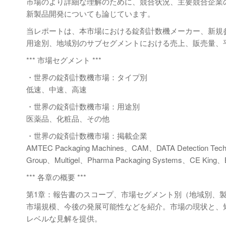
市場のより詳細な理解のために、競合状況、主要競合企業
新製品開発についても論じています。
当レポートは、本市場における錠剤計数機メーカー、新規
用途別、地域別のサブセグメントにおける売上、販売量、
*** 市場セグメント ***
・世界の錠剤計数機市場：タイプ別
低速、中速、高速
・世界の錠剤計数機市場：用途別
医薬品、化粧品、その他
・世界の錠剤計数機市場：掲載企業
AMTEC Packaging Machines、CAM、DATA Detection Techn
Group、Multigel、Pharma Packaging Systems、CE King、
*** 各章の概要 ***
第1章：報告書のスコープ、市場セグメント別（地域別、
市場規模、今後の発展可能性などを紹介。市場の現状と、
レベルな見解を提供。