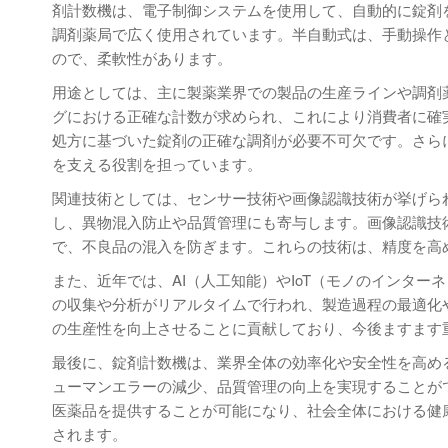
剤計数機は、電子制御システムを使用して、自動的に錠剤
調剤薬局で広く使用されています。半自動式は、手動操作
ので、柔軟性があります。
用途としては、主に製薬業界での製品の生産ラインや調剤
グにおける正確な計数が求められ、これにより消費者に確
処方に基づいた錠剤の正確な調剤が必要不可欠です。さら
を支える役割を担っています。
関連技術としては、センサー技術や画像認識技術が挙げら
し、異物混入防止や品質管理にも寄与します。画像認識技
で、不良品の混入を防ぎます。これらの技術は、精度を高
また、近年では、AI（人工知能）やIoT（モノのインタ
の収集や分析がリアルタイムで行われ、製造過程の最適化
の生産性を向上させることに貢献しており、今後ますます
最後に、錠剤計数機は、業界全体の効率化や安全性を高め
ューマンエラーの減少、品質管理の向上を実現することが
医薬品を提供することが可能になり、社会全体における健
されます。