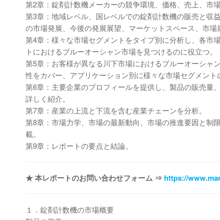
第2章：錠剤計数機メーカーの競争環境、価格、売上、市
第3章：地域レベル、国レベルでの錠剤計数機の販売と収
の市場発展、今後の発展展望、マーケットスペース、市場
第4章：様々な市場セグメントをタイプ別に分析し、各市
トにおけるブルーオーシャン市場を見つけるのに役立つ。
第5章：お客様が異なる川下市場におけるブルーオーシャ
性をカバー、アプリケーション別に様々な市場セグメント
第6章：主要企業のプロフィールを提供し、製品の販売量
詳しく紹介。
第7章：産業の上流と下流を含む産業チェーンを分析。
第8章：市場力学、市場の最新動向、市場の推進要因と制
載。
第9章：レポートの要点と結論。
★ 本レポートのお問い合わせフォーム ⇒
https://www.mar
１．錠剤計数機の市場概要