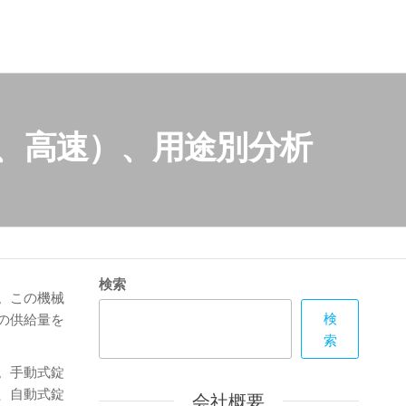
速、高速）、用途別分析
検索
。この機械
検
の供給量を
索
。手動式錠
、自動式錠
会社概要