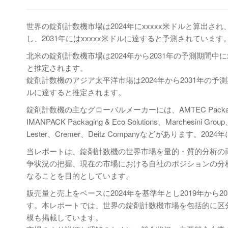
世界の錠剤計数機市場は2024年にxxxxx米ドルと算出され、
し、2031年にはxxxxx米ドルに達すると予測されています
北米の錠剤計数機市場は2024年から2031年の予測期間中にxxx
と推定されます。
錠剤計数機のアジア太平洋市場は2024年から2031年の予測期間中
ルに達すると推定されます。
錠剤計数機の主なグローバルメーカーには、AMTEC Packaging Mach
IMANPACK Packaging & Eco Solutions、Marchesini Grou
Lester、Cremer、Deitz Companyなどがあります
当レポートは、錠剤計数機の世界市場を量的・質的分析の
争状況の把握、現在の市場における自社のポジションの分
なることを目的としています。
販売量と売上をベースに2024年を基準年とし2019年か
す。本レポートでは、世界の錠剤計数機市場を包括的に区
模も掲載しています。