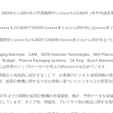
2024年から2031年の予測期間中にxxxxx％のCAGR（年平均成
。
xx％のCAGRで2024年のxxxxx米ドルから2031年にはxxxxx
にxxxxx％のCAGRで2024年のxxxxx米ドルから2031年までに
ines、CAM、DATA Detection Technologies、IMA Phar
p、Multigel、Pharma Packaging Systems、CE King、Busch Machine
。2024年には世界のトップ3メーカーが売上の約xxxxx％を占めています。
両面から包括的に紹介することで、お客様のビジネス/成長戦略の
析、錠剤計数機に関する十分な情報に基づいたビジネス上の意思決
ら2031年までの期間の錠剤計数機の市場規模、推計、予想データを収
分しています。タイプ別、用途別、プレイヤー別の製品に関する地