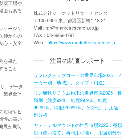
製薬工場や
場面もある
株式会社マーケットリサーチセンター
〒105-0004 東京都港区新橋1-18-21
Mail : mr@marketresearch.co.jp
ッケージン
FAX：03-6869-4797
医師からの
Web：
https://www.marketresearch.co.jp
安心・安全
注目の調査レポート
割を果た
すること
リフレクティブコートの世界市場2025：メ
ーカー別、地域別、タイプ・用途別
より、データ
リン酸鉄リチウム粉末の世界市場2025：種
、業界全体
類別（純度99％、純度99.9％、純度
99.99％、純度99.999％、その他）、用途
の短縮やヒ
別分析
頼性の高い
カテーテルマウントの世界市場2025：種類
発展が期待
別（使い捨て、再利用可能）、用途別分析