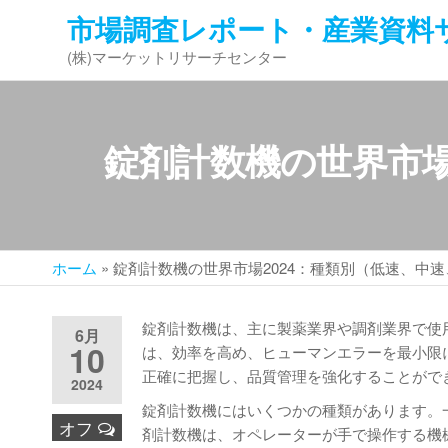
コ
市場調査レポート・産業資料
ン
(株)マーケットリサーチセンター
テ
ン
ツ
へ
錠剤計数機の世界市場
ス
キ
ッ
プ
ホーム
»
錠剤計数機の世界市場2024：種類別（低速、中
錠剤計数機は、主に製薬業界や調剤業界で使
6月
10
は、効率を高め、ヒューマンエラーを最小限
正確に把握し、品質管理を強化することがで
2024
錠剤計数機にはいくつかの種類があります。
オフ
剤計数機は、オペレーターが手で操作する機