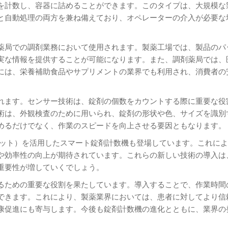
を計数し、容器に詰めることができます。このタイプは、大規模な
と自動処理の両方を兼ね備えており、オペレーターの介入が必要な
薬局での調剤業務において使用されます。製薬工場では、製品のパ
実な情報を提供することが可能になります。また、調剤薬局では、
には、栄養補助食品やサプリメントの業界でも利用され、消費者の
れます。センサー技術は、錠剤の個数をカウントする際に重要な役
術は、外観検査のために用いられ、錠剤の形状や色、サイズを識別
めるだけでなく、作業のスピードを向上させる要因ともなります。
ーネット）を活用したスマート錠剤計数機も登場しています。これに
や効率性の向上が期待されています。これらの新しい技術の導入は
重要性が増していくでしょう。
るための重要な役割を果たしています。導入することで、作業時間
できます。これにより、製薬業界においては、患者に対してより信
康促進にも寄与します。今後も錠剤計数機の進化とともに、業界の