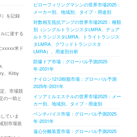
ピローフィリングマシンの世界市場2025：
メーカー別、地域別、タイプ・用途別
長率）を記録
対数相互抵抗アンプの世界市場2025：種類
別（シングルトランジスタLMRA、デュア
米ドルに達する
ルトランジスタLMRA、トライトランジス
タLMRA、クワッドトランジスタ
xxxxx米ド
LMRA）、用途別分析
防爆ドア市場：グローバル予測2025
ma、
年-2031年
ry、Kirby
ナイロン1212樹脂市場：グローバル予測
2025年-2031年
策定、市場競
イソアミルエステルの世界市場2025：メー
定の一助と
カー別、地域別、タイプ・用途別
ベンチバイス市場：グローバル予測2025
録していま
年-2031年
域別市場規
遠心分離装置市場：グローバル予測2025