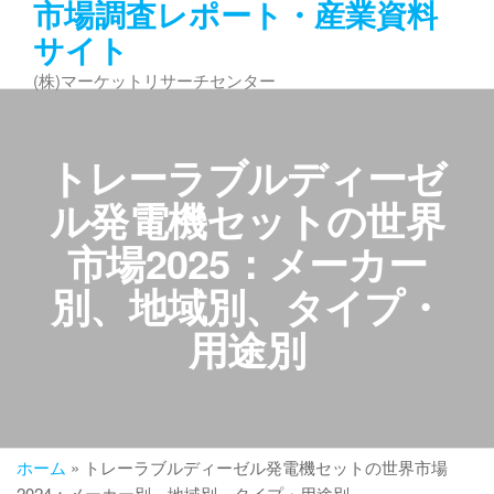
市場調査レポート・産業資料
コ
サイト
ン
テ
(株)マーケットリサーチセンター
ン
ツ
へ
トレーラブルディーゼ
ス
キ
ル発電機セットの世界
ッ
市場2025：メーカー
プ
別、地域別、タイプ・
用途別
ホーム
»
トレーラブルディーゼル発電機セットの世界市場
2024：メーカー別、地域別、タイプ・用途別