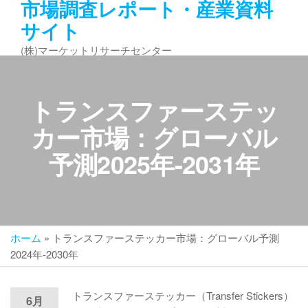
市場調査レポート・産業資料
コ
サイト
ン
テ
(株)マーケットリサーチセンター
ン
ツ
へ
トランスファーステッ
ス
キ
カー市場：グローバル
ッ
予測2025年-2031年
プ
ホーム
»
トランスファーステッカー市場：グローバル予測
2024年-2030年
トランスファーステッカー（Transfer Stickers）
6月