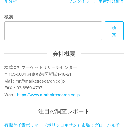
ビ
稿
別分析
ープンタイプ）、用途別分析
ゲ
検索
ー
検
シ
索
ョ
ン
会社概要
株式会社マーケットリサーチセンター
〒105-0004 東京都港区新橋1-18-21
Mail : mr@marketresearch.co.jp
FAX：03-6869-4797
Web：
https://www.marketresearch.co.jp
注目の調査レポート
有機ケイ素ポリマー（ポリシロキサン）市場：グローバル予