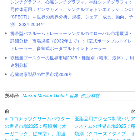
シンチグラフィ、心臓シンチグラフィ、神経シンチグラフィ；
同位体応用：ガンマカメラ、シングルフォトンエミッションCT
(SPECT)） – 世界の業界分析、規模、シェア、成長、動向、予
測、2024-2034年
携帯型バスルームトレーラーレンタルのグローバル市場展望・
詳細分析・市場規模（2032年まで）：1室式ポータブルトイレ
トレーラー、多室式ポータブルトイレトレーラー
収穫量ブースターの世界市場2025：種類別（粉末、液体）、用
途別分析
心臓健康製品の世界市場2026年
投稿日:
Market Monitor Global
世界
部品/材料
投
過
次
前
次
去
の
ココナッツクリームパウダー
医薬品用アクセス制限バリア
稿
の
投
の世界市場2025：種類別（オ
システムの世界市場2025：種
ナ
投
稿
ーガニック、従来型）、用途
類別（クローズドタイプ、オ