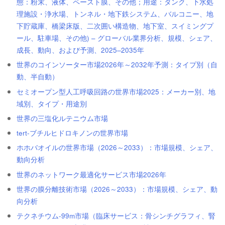
態：粉末、液体、ペースト膜、その他；用途：タンク、下水処
理施設・浄水場、トンネル・地下鉄システム、バルコニー、地
下貯蔵庫、橋梁床版、二次囲い構造物、地下室、スイミングプ
ール、駐車場、その他) – グローバル業界分析、規模、シェア、
成長、動向、および予測、2025‒2035年
世界のコインソーター市場2026年～2032年予測：タイプ別（自
動、半自動）
セミオープン型人工呼吸回路の世界市場2025：メーカー別、地
域別、タイプ・用途別
世界の三塩化ルテニウム市場
tert-ブチルヒドロキノンの世界市場
ホホバオイルの世界市場（2026～2033）：市場規模、シェア、
動向分析
世界のネットワーク最適化サービス市場2026年
世界の膜分離技術市場（2026～2033）：市場規模、シェア、動
向分析
テクネチウム-99m市場（臨床サービス：骨シンチグラフィ、腎