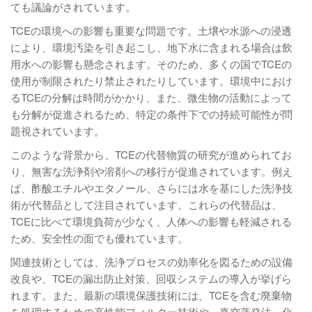
ても議論がされています。
TCEの環境への影響も重要な問題です。土壌や水源への浸透
により、環境汚染を引き起こし、地下水に含まれる場合は飲
用水への影響も懸念されます。そのため、多くの国でTCEの
使用が制限されたり禁止されたりしています。環境中におけ
るTCEの分解は時間がかかり、また、微生物の活動によって
も分解が促進されるため、特定の条件下での持続可能性が問
題視されています。
このような背景から、TCEの代替物質の研究が進められてお
り、無害な洗浄剤や溶剤への移行が促進されています。例え
ば、酢酸エチルやエタノール、さらには水を基にした洗浄技
術が代替品として注目されています。これらの代替品は、
TCEに比べて環境負荷が少なく、人体への影響も軽減される
ため、安全性の面でも優れています。
関連技術としては、洗浄プロセスの効率化を図るための設備
改良や、TCEの漏出防止対策、回収システムの導入が挙げら
れます。また、最新の環境保護技術には、TCEを含む廃棄物
を処理するための高性能フィルター技術や、真空蒸発法、化