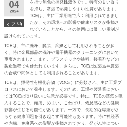
04
を持つ無色の揮発性液体です。特有の甘い香り
を持ち、常温で蒸発しやすい性質があります。
2024
TCEは、主に工業用途で広く利用されてきまし
たが、その環境への影響や健康リスクが指摘さ
オフ
れていることから、その使用には厳しい規制が
設けられています。
TCEは、主に洗浄、脱脂、溶媒として利用されることが多
く、特に金属部品の洗浄や電子機器のクリーニングにおいて
重宝されました。また、プラスチックや塗料、接着剤などの
製造過程でも使われています。さらに、TCEは医薬品や農薬
の合成中間体としても利用されることがあります。
TCEは、揮発性有機化合物（VOCs）に分類され、主に工業プ
ロセスにおいて発生します。そのため、工場や製造業におい
てはTCEの取り扱いに注意が必要です。特に、TCEの蒸気を吸
入することで、頭痛、めまい、こわばり、倦怠感などの健康
影響が生じる可能性があります。一方で、長期的な曝露がさ
らなる健康問題を引き起こす可能性もあります。特に神経系
や内臓、免疫系への影響が指摘されており、発がん性につい