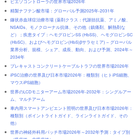
ピエゾコントローラの世界市場2026年
精製ナフテン酸市場：グローバル予測2025年-2031年
鎌状赤血球症治療市場 (薬剤クラス：代謝拮抗薬、アミノ酸、
NSAIDs、モノクローナル抗体、その他（鎮痛剤、解熱剤な
ど）；疾患タイプ：ヘモグロビンSS (HbSS)、ヘモグロビンSC
(HbSC)、およびヘモグロビン(HbS)βサラセミア) – グローバル
業界分析、規模、シェア、成長、動向、および予測、2024年～
2034年
プレキャストコンクリートケーブルトラフの世界市場2026年
iPSC治療の世界及び日本市場2026年：種類別（ヒトiPS細胞、
マウスiPS細胞）
世界のLCDモニターアーム市場2026年-2032年：シングルアー
ム、マルチアーム
車内用スマートアンビエント照明の世界及び日本市場2026年：
種類別（ポイントライトガイド、ラインライトガイド、その
他）
世界の神経外科用パッチ市場2026年～2032年予測：タイプ別