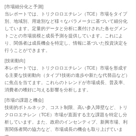
[市場細分化と予測]
当レポートでは、トリクロロエチレン（TCE）市場をタイプ
別、地域別、用途別など様々なパラメータに基づいて細分化
しています。定量的データと分析に裏付けされた各セグメン
トごとの市場規模と成長予測を提供しています。これによ
り、関係者は成長機会を特定し、情報に基づいた投資決定を
行うことができます。
[技術動向]
本レポートでは、トリクロロエチレン（TCE）市場を形成す
る主要な技術動向（タイプ1技術の進歩や新たな代替品など）
に焦点を当てます。これらのトレンドが市場成長、普及率、
消費者の嗜好に与える影響を分析します。
[市場の課題と機会]
技術的ボトルネック、コスト制限、高い参入障壁など、トリ
クロロエチレン（TCE）市場が直面する主な課題を特定し分
析しています。また、政府のインセンティブ、新興市場、利
害関係者間の協力など、市場成長の機会も取り上げていま