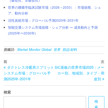
（吸収性、非吸収性）
世界の腫瘍学臨床試験市場（2026～2033）：市場規模、シェ
ア、動向分析
活性炭紙市場：グローバル予測2025年-2031年
智能交通システム市場規模・シェア分析 ー 成長動向と予測
(2025年〜2030年)
投稿日:
Market Monitor Global
世界
部品/材料
投
過
次
前
次
去
の
ダクトレス冷暖房スプリット
SiC基板の世界市場2025：メー
稿
の
投
システム市場：グローバル予
カー別、地域別、タイプ・用
ナ
投
稿
測2025年-2031年
途別
ビ
稿
ゲ
検索
ー
検
索