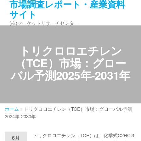
市場調査レポート・産業資料
コ
サイト
ン
テ
(株)マーケットリサーチセンター
ン
ツ
へ
トリクロロエチレン
ス
キ
（TCE）市場：グロー
ッ
バル予測2025年-2031年
プ
ホーム
»
トリクロロエチレン（TCE）市場：グローバル予測
2024年-2030年
トリクロロエチレン（TCE）は、化学式C2HCl3
6月