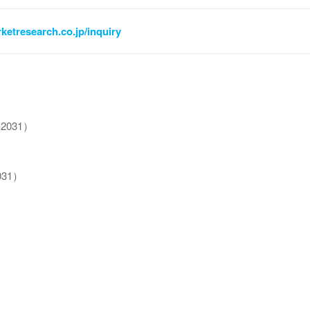
ketresearch.co.jp/inquiry
031）
31）