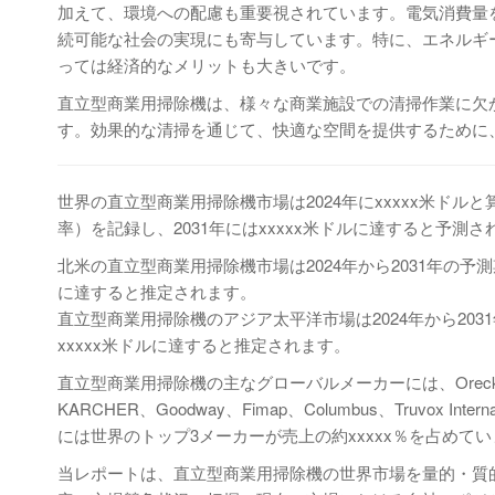
加えて、環境への配慮も重要視されています。電気消費量
続可能な社会の実現にも寄与しています。特に、エネルギ
っては経済的なメリットも大きいです。
直立型商業用掃除機は、様々な商業施設での清掃作業に欠
す。効果的な清掃を通じて、快適な空間を提供するために
世界の直立型商業用掃除機市場は2024年にxxxxx米ドルと算
率）を記録し、2031年にはxxxxx米ドルに達すると予測
北米の直立型商業用掃除機市場は2024年から2031年の予測期間中
に達すると推定されます。
直立型商業用掃除機のアジア太平洋市場は2024年から2031年の
xxxxx米ドルに達すると推定されます。
直立型商業用掃除機の主なグローバルメーカーには、Oreck、Hoover、S
KARCHER、Goodway、Fimap、Columbus、Truvox Inter
には世界のトップ3メーカーが売上の約xxxxx％を占めて
当レポートは、直立型商業用掃除機の世界市場を量的・質