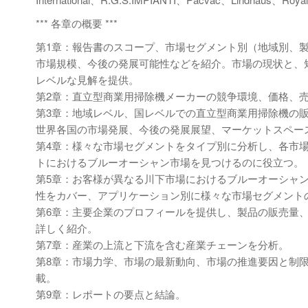
*** 各章の概要 ***
第1章：報告書のスコープ、市場セグメント別（地域別、
市場規模、今後の発展可能性などを紹介。市場の現状と、
レベルな見解を提供。
第2章：直立型商業用掃除機メーカーの競争環境、価格、
第3章：地域レベル、国レベルでの直立型商業用掃除機の
世界各国の市場発展、今後の発展展望、マーケットスペー
第4章：様々な市場セグメントをタイプ別に分析し、各市
トにおけるブルーオーシャン市場を見つけるのに役立つ。
第5章：お客様が異なる川下市場におけるブルーオーシャ
性をカバー、アプリケーション別に様々な市場セグメント
第6章：主要企業のプロフィールを提供し、製品の販売量
詳しく紹介。
第7章：産業の上流と下流を含む産業チェーンを分析。
第8章：市場力学、市場の最新動向、市場の推進要因と制
載。
第9章：レポートの要点と結論。