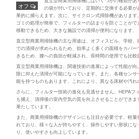
直立型商業用掃除機にはいくつかの種類があ
オフ
の袋が付いており、定期的に交換する必要が
果的に捕らえます。次に、サイクロン式掃除機があります
ゴミの処理が簡単で、フィルターの詰まりを防ぐことがで
移動できるため、大きな施設での清掃が便利になります。
直立型商業用掃除機の主な用途は、オフィスビル、学校、
での清掃が求められるため、効率よく多くの面積をカバー
きるため、腰への負担が軽減され、長時間の使用でも比較
直立型商業用掃除機は、関連技術の進展によって性能が向
限に抑えた清掃が可能になっています。また、各種センサ
能を持つものもあります。これにより、異なる床材や汚れ
さらに、フィルター技術の進化も見逃せません。HEPA
も捕え、清掃後の室内空気の質を向上させることができま
果たしています。
また、商業用掃除機のデザインにも注目が必要です。軽量
れており、様々な人が持ちやすく、操作しやすい形状にな
り、使いやすさも向上しています。