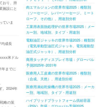
ており、持
肉​エマルジョンの世界市場2025：種類別
業施設にと
（ソーセージ、レバーソーセージ、ミート
ローフ、その他）、用途別分析
っていま
工業用表面熱処理炉の世界市場2025：メー
カー別、地域別、タイプ・用途別
電動油圧ジャッキの世界市場2025：種類別
平均成長
（電気単動型油圧式ジャッキ、電気複動型
油圧式ジャッキ）、用途別分析
xxxx米ドル
商用タッチディスプレイ市場：グローバル
予測2025年-2031年
31年までに
医療用人工皮膚の世界市場2025：種類別
（合成、天然）、用途別分析
k、
医療用凍結乾燥機の世界市場2025：メーカ
ります。2024年
ー別、地域別、タイプ・用途別
ハイブリッドプラットフォーム供給容器
長戦略の策
（PSV）市場：グローバル予測2025