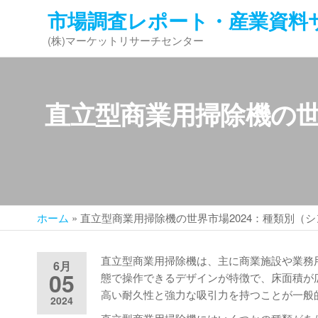
コ
市場調査レポート・産業資料
ン
(株)マーケットリサーチセンター
テ
ン
ツ
へ
直立型商業用掃除機の世
ス
キ
ッ
プ
ホーム
»
直立型商業用掃除機の世界市場2024：種類別（
直立型商業用掃除機は、主に商業施設や業務
6月
05
態で操作できるデザインが特徴で、床面積が
高い耐久性と強力な吸引力を持つことが一般
2024