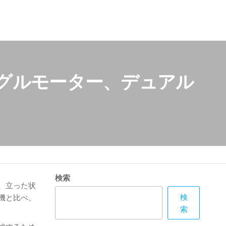
ングルモーター、デュアル
検索
、立った状
検
機と比べ、
索