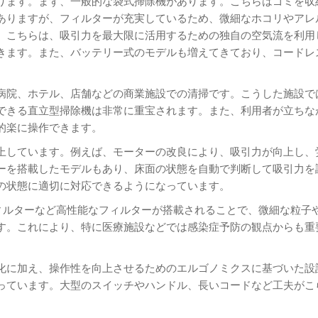
ります。まず、一般的な袋式掃除機があります。こちらはゴミを収
ありますが、フィルターが充実しているため、微細なホコリやアレ
。こちらは、吸引力を最大限に活用するための独自の空気流を利用
きます。また、バッテリー式のモデルも増えてきており、コードレ
病院、ホテル、店舗などの商業施設での清掃です。こうした施設で
できる直立型掃除機は非常に重宝されます。また、利用者が立ちな
的楽に操作できます。
上しています。例えば、モーターの改良により、吸引力が向上し、
ーを搭載したモデルもあり、床面の状態を自動で判断して吸引力を
の状態に適切に対応できるようになっています。
フィルターなど高性能なフィルターが搭載されることで、微細な粒子
す。これにより、特に医療施設などでは感染症予防の観点からも重
化に加え、操作性を向上させるためのエルゴノミクスに基づいた設
っています。大型のスイッチやハンドル、長いコードなど工夫がこ