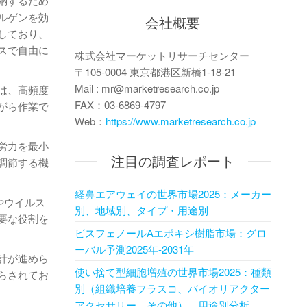
納するため
ルゲンを効
会社概要
しており、
スで自由に
株式会社マーケットリサーチセンター
〒105-0004 東京都港区新橋1-18-21
Mail : mr@marketresearch.co.jp
は、高頻度
FAX：03-6869-4797
がら作業で
Web：
https://www.marketresearch.co.jp
労力を最小
注目の調査レポート
調節する機
経鼻エアウェイの世界市場2025：メーカー
やウイルス
別、地域別、タイプ・用途別
要な役割を
ビスフェノールAエポキシ樹脂市場：グロ
ーバル予測2025年-2031年
計が進めら
使い捨て型細胞増殖の世界市場2025：種類
らされてお
別（組織培養フラスコ、バイオリアクター
アクセサリー、その他）、用途別分析