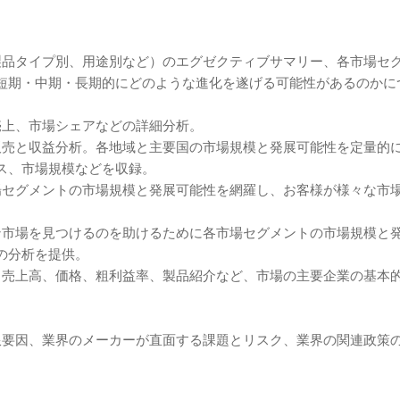
製品タイプ別、用途別など）のエグゼクティブサマリー、各市場セ
短期・中期・長期的にどのような進化を遂げる可能性があるのかに
売上、市場シェアなどの詳細分析。
販売と収益分析。各地域と主要国の市場規模と発展可能性を定量的
ス、市場規模などを収録。
場セグメントの市場規模と発展可能性を網羅し、お客様が様々な市
ン市場を見つけるのを助けるために各市場セグメントの市場規模と
の分析を提供。
、売上高、価格、粗利益率、製品紹介など、市場の主要企業の基本
限要因、業界のメーカーが直面する課題とリスク、業界の関連政策