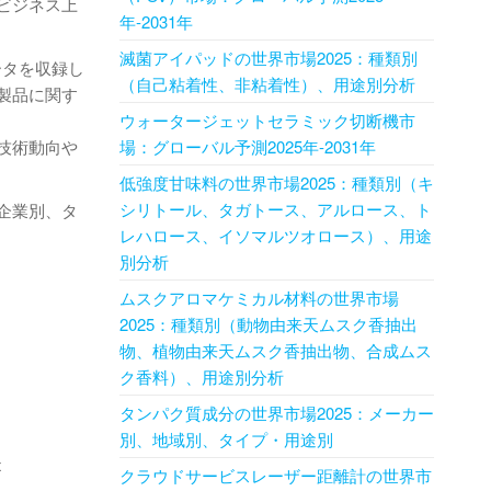
ビジネス上
年-2031年
滅菌アイパッドの世界市場2025：種類別
ータを収録し
（自己粘着性、非粘着性）、用途別分析
製品に関す
ウォータージェットセラミック切断機市
技術動向や
場：グローバル予測2025年-2031年
低強度甘味料の世界市場2025：種類別（キ
シリトール、タガトース、アルロース、ト
企業別、タ
レハロース、イソマルツオロース）、用途
別分析
ムスクアロマケミカル材料の世界市場
2025：種類別（動物由来天ムスク香抽出
物、植物由来天ムスク香抽出物、合成ムス
ク香料）、用途別分析
タンパク質成分の世界市場2025：メーカー
別、地域別、タイプ・用途別
x
クラウドサービスレーザー距離計の世界市