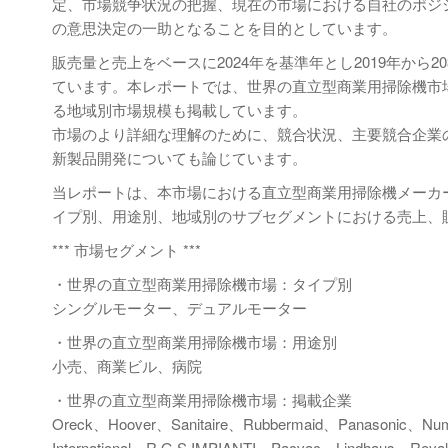
定、市場競争状況の把握、現在の市場における自社のポジ
の意思決定の一助となることを目的としています。
販売量と売上をベースに2024年を基準年とし2019年か
ています。本レポートでは、世界の直立型商業用掃除機市
る地域別市場規模も掲載しています。
市場のより詳細な理解のために、競合状況、主要競合企業
新製品開発についても論じています。
当レポートは、本市場における直立型商業用掃除機メーカ
イプ別、用途別、地域別のサブセグメントにおける売上、
*** 市場セグメント ***
・世界の直立型商業用掃除機市場：タイプ別
シングルモーター、デュアルモーター
・世界の直立型商業用掃除機市場：用途別
小売、商業ビル、病院
・世界の直立型商業用掃除機市場：掲載企業
Oreck、Hoover、Sanitaire、Rubbermaid、Panasonic、N
International、R.G.S.IMPIANTI、Pacvac、Lindhaus、Royal