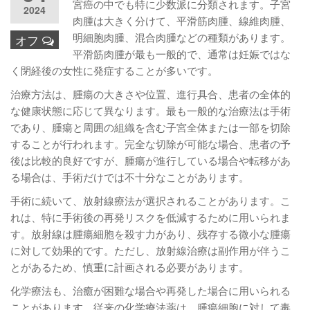
宮癌の中でも特に少数派に分類されます。子宮
2024
肉腫は大きく分けて、平滑筋肉腫、線維肉腫、
明細胞肉腫、混合肉腫などの種類があります。
オフ
平滑筋肉腫が最も一般的で、通常は妊娠ではな
く閉経後の女性に発症することが多いです。
治療方法は、腫瘍の大きさや位置、進行具合、患者の全体的
な健康状態に応じて異なります。最も一般的な治療法は手術
であり、腫瘍と周囲の組織を含む子宮全体または一部を切除
することが行われます。完全な切除が可能な場合、患者の予
後は比較的良好ですが、腫瘍が進行している場合や転移があ
る場合は、手術だけでは不十分なことがあります。
手術に続いて、放射線療法が選択されることがあります。こ
れは、特に手術後の再発リスクを低減するために用いられま
す。放射線は腫瘍細胞を殺す力があり、残存する微小な腫瘍
に対して効果的です。ただし、放射線治療は副作用が伴うこ
とがあるため、慎重に計画される必要があります。
化学療法も、治癒が困難な場合や再発した場合に用いられる
ことがあります。従来の化学療法薬は、腫瘍細胞に対して毒