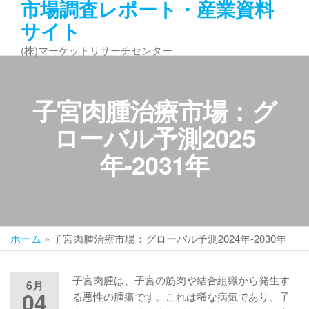
市場調査レポート・産業資料
コ
サイト
ン
テ
(株)マーケットリサーチセンター
ン
ツ
へ
子宮肉腫治療市場：グ
ス
キ
ローバル予測2025
ッ
年-2031年
プ
ホーム
»
子宮肉腫治療市場：グローバル予測2024年-2030年
子宮肉腫は、子宮の筋肉や結合組織から発生す
6月
04
る悪性の腫瘍です。これは稀な病気であり、子