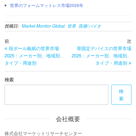
世界のフォームマットレス市場2026年
投稿日:
Market Monitor Global
世界
医療/バイオ
投
過
次
前
次
去
の
段ボール板紙の世界市場
骨固定デバイスの世界市場
稿
の
投
2025：メーカー別、地域別、
2025：メーカー別、地域別、
ナ
投
稿
タイプ・用途別
タイプ・用途別
ビ
稿
ゲ
検索
ー
検
索
シ
ョ
会社概要
ン
株式会社マーケットリサーチセンター