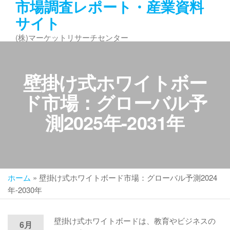
市場調査レポート・産業資料
コ
サイト
ン
テ
(株)マーケットリサーチセンター
ン
ツ
へ
壁掛け式ホワイトボー
ス
キ
ド市場：グローバル予
ッ
測2025年-2031年
プ
ホーム
»
壁掛け式ホワイトボード市場：グローバル予測2024
年-2030年
壁掛け式ホワイトボードは、教育やビジネスの
6月