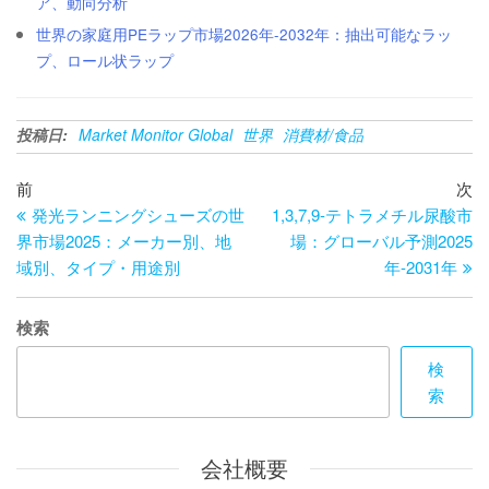
ア、動向分析
世界の家庭用PEラップ市場2026年-2032年：抽出可能なラッ
プ、ロール状ラップ
投稿日:
Market Monitor Global
世界
消費材/食品
投
過
次
前
次
去
の
発光ランニングシューズの世
1,3,7,9-テトラメチル尿酸市
稿
の
投
界市場2025：メーカー別、地
場：グローバル予測2025
ナ
投
稿
域別、タイプ・用途別
年-2031年
ビ
稿
ゲ
検索
ー
検
索
シ
ョ
会社概要
ン