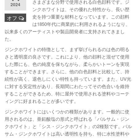
さまざまな分野で使用される白色顔料です。ジ
2024
ンクホワイトは、その優れた特性から、長い歴
史を持つ重要な材料となっています。この顔料
オフ
は1850年代に商業的に利用されるようになり、
以来多くのアーティストや製品開発者に支持されてきまし
た。
ジンクホワイトの特徴として、まず挙げられるのは色の明る
さと透明度の良さです。これにより、他の顔料と混ぜて使用
した際にも、色の純度を保ちながら、柔らかいトーンを実現
することができます。さらに、他の白色顔料と比較して、持
続性が高く、退色しにくい特性も持っています。また、UV光
に対する安定性があり、長期間にわたってその色合いを維持
することができるため、特に屋外で使用される塗料やコーテ
ィングに好まれることが多いです。
ジンクホワイトにはいくつかの種類があります。一般的に使
用されるのは、亜鉛酸塩の形式と呼ばれる「バルサム・ジン
クホワイト」と「シス・ジンクホワイト」の2種類です。バル
サム・ジンクホワイトは高い透明性を持ち、特に水性塗料や