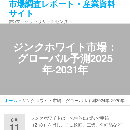
市場調査レポート・産業資料
コ
サイト
ン
テ
(株)マーケットリサーチセンター
ン
ツ
へ
ジンクホワイト市場：
ス
キ
グローバル予測2025
ッ
年-2031年
プ
ホーム
»
ジンクホワイト市場：グローバル予測2024年-2030年
ジンクホワイトは、化学的には酸化亜鉛
6月
11
（ZnO）を指し、主に絵画、工業、化粧品など