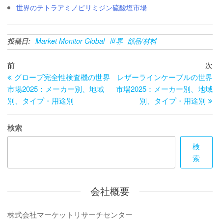
世界のテトラアミノピリミジン硫酸塩市場
投稿日:
Market Monitor Global
世界
部品/材料
投
過
次
前
次
去
の
グローブ完全性検査機の世界
レザーラインケーブルの世界
稿
の
投
市場2025：メーカー別、地域
市場2025：メーカー別、地域
ナ
投
稿
別、タイプ・用途別
別、タイプ・用途別
ビ
稿
ゲ
検索
ー
検
索
シ
ョ
会社概要
ン
株式会社マーケットリサーチセンター