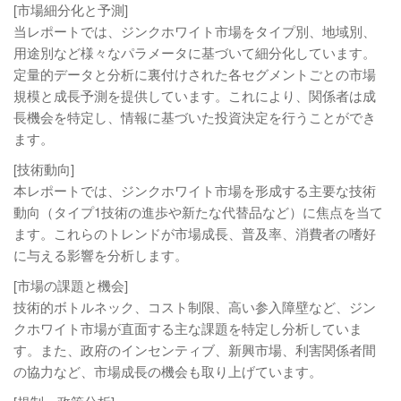
[市場細分化と予測]
当レポートでは、ジンクホワイト市場をタイプ別、地域別、
用途別など様々なパラメータに基づいて細分化しています。
定量的データと分析に裏付けされた各セグメントごとの市場
規模と成長予測を提供しています。これにより、関係者は成
長機会を特定し、情報に基づいた投資決定を行うことができ
ます。
[技術動向]
本レポートでは、ジンクホワイト市場を形成する主要な技術
動向（タイプ1技術の進歩や新たな代替品など）に焦点を当て
ます。これらのトレンドが市場成長、普及率、消費者の嗜好
に与える影響を分析します。
[市場の課題と機会]
技術的ボトルネック、コスト制限、高い参入障壁など、ジン
クホワイト市場が直面する主な課題を特定し分析していま
す。また、政府のインセンティブ、新興市場、利害関係者間
の協力など、市場成長の機会も取り上げています。