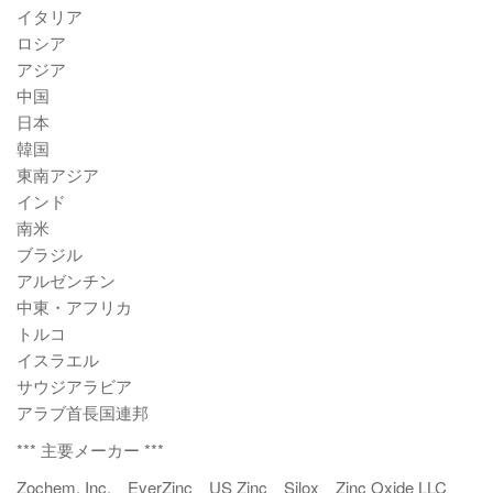
イタリア
ロシア
アジア
中国
日本
韓国
東南アジア
インド
南米
ブラジル
アルゼンチン
中東・アフリカ
トルコ
イスラエル
サウジアラビア
アラブ首長国連邦
*** 主要メーカー ***
Zochem, Inc.、EverZinc、US Zinc、Silox、Zinc Oxide LLC、