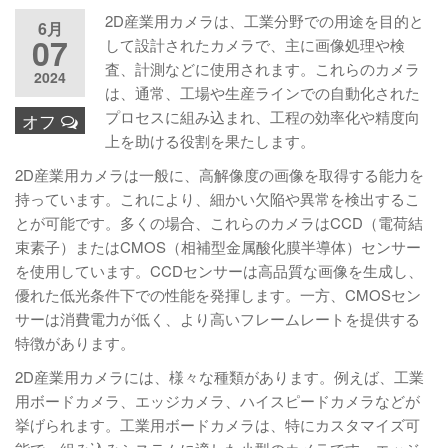
2D産業用カメラは、工業分野での用途を目的と
6月
07
して設計されたカメラで、主に画像処理や検
査、計測などに使用されます。これらのカメラ
2024
は、通常、工場や生産ラインでの自動化された
プロセスに組み込まれ、工程の効率化や精度向
オフ
上を助ける役割を果たします。
2D産業用カメラは一般に、高解像度の画像を取得する能力を
持っています。これにより、細かい欠陥や異常を検出するこ
とが可能です。多くの場合、これらのカメラはCCD（電荷結
束素子）またはCMOS（相補型金属酸化膜半導体）センサー
を使用しています。CCDセンサーは高品質な画像を生成し、
優れた低光条件下での性能を発揮します。一方、CMOSセン
サーは消費電力が低く、より高いフレームレートを提供する
特徴があります。
2D産業用カメラには、様々な種類があります。例えば、工業
用ボードカメラ、エッジカメラ、ハイスピードカメラなどが
挙げられます。工業用ボードカメラは、特にカスタマイズ可