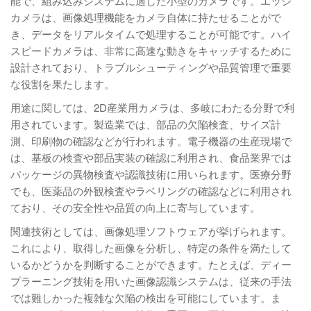
能で、組み込みシステムに適した小型のカメラです。エッジ
カメラは、画像処理機能をカメラ自体に持たせることがで
き、データをリアルタイムで処理することが可能です。ハイ
スピードカメラは、非常に高速な動きをキャッチするために
設計されており、トラブルシューティングや品質管理で重要
な役割を果たします。
用途に関しては、2D産業用カメラは、多岐にわたる分野で利
用されています。製造業では、部品の欠陥検査、サイズ計
測、印刷物の確認などが行われます。電子機器の生産現場で
は、基板の検査や部品実装の確認に利用され、食品業界では
パッケージの異物検査や認識技術に用いられます。医療分野
でも、医薬品の外観検査やラベリングの確認などに利用され
ており、その安全性や品質の向上に寄与しています。
関連技術としては、画像処理ソフトウェアが挙げられます。
これにより、取得した画像を分析し、特定の条件を満たして
いるかどうかを判断することができます。たとえば、ディー
プラーニング技術を用いた画像認識システムは、従来の手法
では難しかった複雑な欠陥の検出を可能にしています。ま