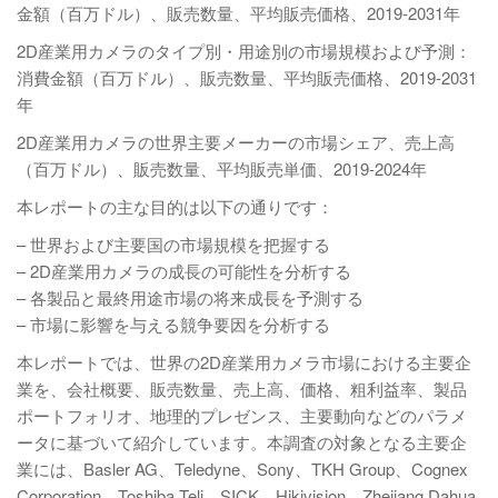
金額（百万ドル）、販売数量、平均販売価格、2019-2031年
2D産業用カメラのタイプ別・用途別の市場規模および予測：
消費金額（百万ドル）、販売数量、平均販売価格、2019-2031
年
2D産業用カメラの世界主要メーカーの市場シェア、売上高
（百万ドル）、販売数量、平均販売単価、2019-2024年
本レポートの主な目的は以下の通りです：
– 世界および主要国の市場規模を把握する
– 2D産業用カメラの成長の可能性を分析する
– 各製品と最終用途市場の将来成長を予測する
– 市場に影響を与える競争要因を分析する
本レポートでは、世界の2D産業用カメラ市場における主要企
業を、会社概要、販売数量、売上高、価格、粗利益率、製品
ポートフォリオ、地理的プレゼンス、主要動向などのパラメ
ータに基づいて紹介しています。本調査の対象となる主要企
業には、Basler AG、Teledyne、Sony、TKH Group、Cognex
Corporation、Toshiba Teli、SICK、Hikivision、Zhejiang Dahua