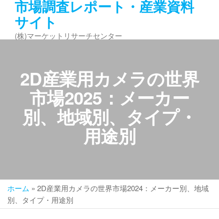
市場調査レポート・産業資料
コ
サイト
ン
テ
(株)マーケットリサーチセンター
ン
ツ
へ
2D産業用カメラの世界
ス
キ
市場2025：メーカー
ッ
別、地域別、タイプ・
プ
用途別
ホーム
»
2D産業用カメラの世界市場2024：メーカー別、地域
別、タイプ・用途別