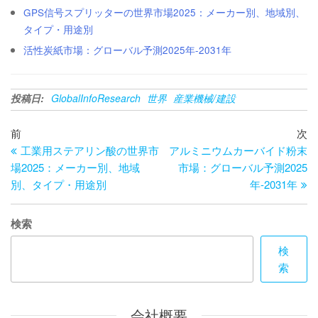
GPS信号スプリッターの世界市場2025：メーカー別、地域別、
タイプ・用途別
活性炭紙市場：グローバル予測2025年-2031年
投稿日:
GlobalInfoResearch
世界
産業機械/建設
投
過
次
前
次
去
の
工業用ステアリン酸の世界市
アルミニウムカーバイド粉末
稿
の
投
場2025：メーカー別、地域
市場：グローバル予測2025
ナ
投
稿
別、タイプ・用途別
年-2031年
ビ
稿
ゲ
検索
ー
検
索
シ
ョ
会社概要