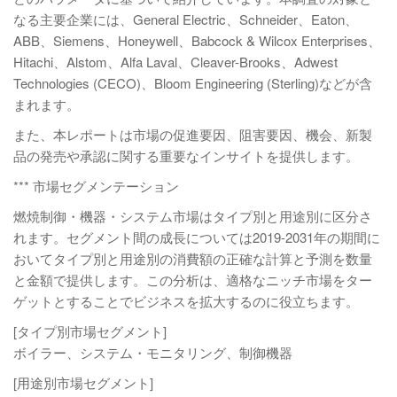
なる主要企業には、General Electric、Schneider、Eaton、
ABB、Siemens、Honeywell、Babcock & Wilcox Enterprises、
Hitachi、Alstom、Alfa Laval、Cleaver-Brooks、Adwest
Technologies (CECO)、Bloom Engineering (Sterling)などが含
まれます。
また、本レポートは市場の促進要因、阻害要因、機会、新製
品の発売や承認に関する重要なインサイトを提供します。
*** 市場セグメンテーション
燃焼制御・機器・システム市場はタイプ別と用途別に区分さ
れます。セグメント間の成長については2019-2031年の期間に
おいてタイプ別と用途別の消費額の正確な計算と予測を数量
と金額で提供します。この分析は、適格なニッチ市場をター
ゲットとすることでビジネスを拡大するのに役立ちます。
[タイプ別市場セグメント]
ボイラー、システム・モニタリング、制御機器
[用途別市場セグメント]