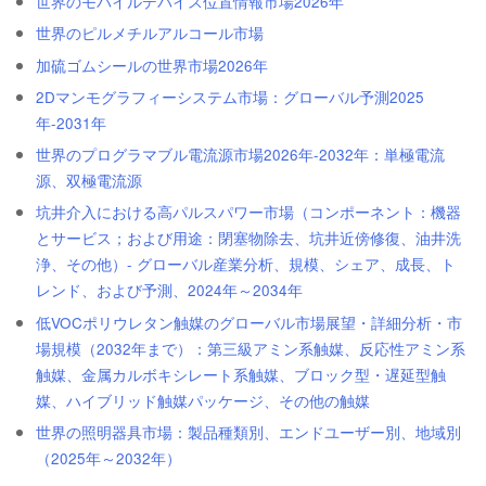
世界のモバイルデバイス位置情報市場2026年
世界のピルメチルアルコール市場
加硫ゴムシールの世界市場2026年
2Dマンモグラフィーシステム市場：グローバル予測2025
年-2031年
世界のプログラマブル電流源市場2026年-2032年：単極電流
源、双極電流源
坑井介入における高パルスパワー市場（コンポーネント：機器
とサービス；および用途：閉塞物除去、坑井近傍修復、油井洗
浄、その他）- グローバル産業分析、規模、シェア、成長、ト
レンド、および予測、2024年～2034年
低VOCポリウレタン触媒のグローバル市場展望・詳細分析・市
場規模（2032年まで）：第三級アミン系触媒、反応性アミン系
触媒、金属カルボキシレート系触媒、ブロック型・遅延型触
媒、ハイブリッド触媒パッケージ、その他の触媒
世界の照明器具市場：製品種類別、エンドユーザー別、地域別
（2025年～2032年）