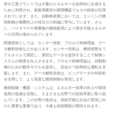
所や工業プラントでは大量のエネルギーを効率的に生成する
ために利用され、家庭用暖房や調理機器でもその技術が応用
されています。また、自動車産業においては、エンジンの燃
焼制御が燃費向上や排出ガス削減に寄与しています。さら
に、バイオマスや廃棄物の燃焼処理により再生可能エネルギ
ーの活用が進められています。
関連技術としては、センサー技術、プロセス制御理論、デー
タ解析技術などがあります。センサー技術は、燃焼状態をリ
アルタイムで測定し、適切なデータを提供することで制御シ
ステムの精度を向上させます。プロセス制御理論は、自動制
御のための数学モデルを提供し、安全かつ効率的な運転を支
援します。また、データ解析技術は、ビッグデータやAI技術
を活用して、より高度な燃焼制御を実現します。
燃焼制御・機器・システムは、エネルギー効率の向上や環境
負荷の低減を目指し、さまざまな分野での技術革新に取り組
んでいます。この分野の進歩は、持続可能な社会の実現に向
けた重要な要素であり、今後も技術開発が期待されます。