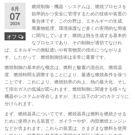
燃焼制御・機器・システムは、燃焼プロセスを
6月
07
効率的かつ安全に管理するための技術や装置の
集合体です。この分野は、エネルギーの生成、
2024
廃棄物処理、環境保護など多くの実用的な用途
に関与しています。燃焼は熱を生成する基本的
オフ
なプロセスであり、その制御が適切でなけれ
ば、エネルギーの無駄遣いや有害物質の排出につながりま
す。したがって、燃焼制御技術は非常に重要です。
燃焼制御の基本的な概念は、燃料と酸素の混合比、燃焼温
度、燃焼時間を調整することにより、最適な燃焼条件を保つ
ことです。これにより、燃焼効率の向上、熱の最大化、そし
て排出ガスの低減が図られます。燃焼制御に関連する様々な
機器やシステムが存在しますが、主に以下の3つのカテゴリに
分けられます。
まず、燃焼器具についてです。燃焼器具は燃料を燃焼させる
ために使用される装置で、ボイラーや炉、内部燃焼エンジン
などが含まれます。これらの装置は、さまざまな燃料を使用