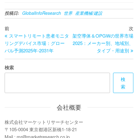
投稿日:
GlobalInfoResearch
世界
産業機械/建設
投
過
次
前
次
去
の
スマートリモート患者モニタ
架空導体＆OPGWの世界市場
稿
の
投
リングデバイス市場：グロー
2025：メーカー別、地域別、
ナ
投
稿
バル予測2025年-2031年
タイプ・用途別
ビ
稿
ゲ
検索
ー
検
索
シ
ョ
会社概要
ン
株式会社マーケットリサーチセンター
〒105-0004 東京都港区新橋1-18-21
Mail : mr@marketresearch.co.jp