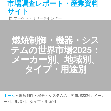
市場調査レポート・産業資料
コ
サイト
ン
テ
(株)マーケットリサーチセンター
ン
ツ
へ
燃焼制御・機器・シス
ス
キ
テムの世界市場2025：
ッ
メーカー別、地域別、
プ
タイプ・用途別
ホーム
»
燃焼制御・機器・システムの世界市場2024：メーカ
ー別、地域別、タイプ・用途別