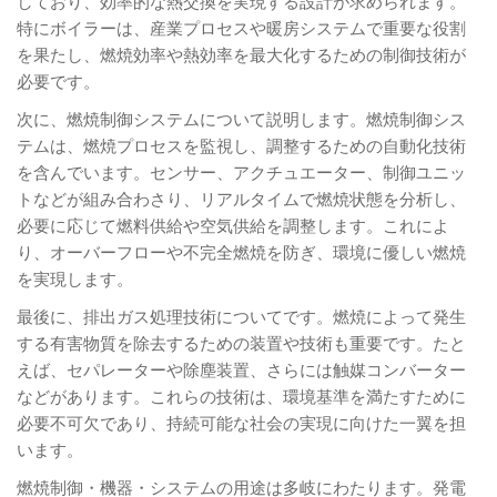
しており、効率的な熱交換を実現する設計が求められます。
特にボイラーは、産業プロセスや暖房システムで重要な役割
を果たし、燃焼効率や熱効率を最大化するための制御技術が
必要です。
次に、燃焼制御システムについて説明します。燃焼制御シス
テムは、燃焼プロセスを監視し、調整するための自動化技術
を含んでいます。センサー、アクチュエーター、制御ユニッ
トなどが組み合わさり、リアルタイムで燃焼状態を分析し、
必要に応じて燃料供給や空気供給を調整します。これによ
り、オーバーフローや不完全燃焼を防ぎ、環境に優しい燃焼
を実現します。
最後に、排出ガス処理技術についてです。燃焼によって発生
する有害物質を除去するための装置や技術も重要です。たと
えば、セパレーターや除塵装置、さらには触媒コンバーター
などがあります。これらの技術は、環境基準を満たすために
必要不可欠であり、持続可能な社会の実現に向けた一翼を担
います。
燃焼制御・機器・システムの用途は多岐にわたります。発電