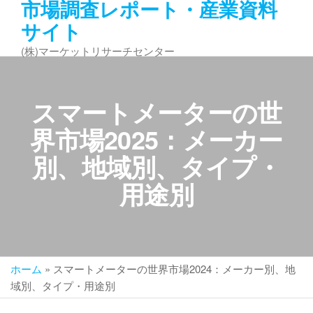
市場調査レポート・産業資料
コ
サイト
ン
テ
(株)マーケットリサーチセンター
ン
ツ
へ
スマートメーターの世
ス
キ
界市場2025：メーカー
ッ
別、地域別、タイプ・
プ
用途別
ホーム
»
スマートメーターの世界市場2024：メーカー別、地
域別、タイプ・用途別