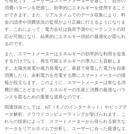
可視化です。ユーザーはスマートメーターを通じて、自分の
消費パターンを把握し、効率的にエネルギーを使用すること
ができます。また、リアルタイムでのデータ収集により、料
金の請求や消費状況の監視がより正確に行えるようになりま
す。これによって、電力会社は負荷予測やピークシフトの対
応が可能になり、結果的にエネルギー供給の最適化が図られ
るのです。
また、スマートメーターはエネルギーの効率的な利用を促進
するだけでなく、再生可能エネルギーの導入にも貢献しま
す。太陽光発電や風力発電など、家庭で発電した電力を自家
消費したり、余剰電力を売電する際にスマートメーターの情
報が役立ちます。このように、スマートメーターは単なる消
費計測にとどまらず、エネルギーの生産と消費の最適なバラ
ンスを図るための重要な道具なのです。
関連技術としては、IoT（モノのインターネット）やビッグデ
ータ解析、クラウドコンピューティングが挙げられます。こ
れらの技術によって、スマートメーターから得られる膨大な
データをリアルタイムで分析し、ユーザーに合った最適なエ