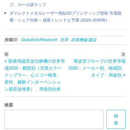
プ、ロール状ラップ
ダイレクトメタルレーザー焼結3Dプリンティング技術 市場規
模・シェア分析 – 成長トレンドと予測 (2025-2030年)
投稿日:
GlobalInfoResearch
世界
産業機械/建設
投
過
次
前
次
去
の
医療用超音波治療機の世界市
導波管プローブの世界市場
稿
の
投
場2025：種類別（汎用カラー
2025：メーカー別、地域別、
ナ
投
稿
ドップラー、心エコー検査、
タイプ・用途別
ビ
稿
産科、麻酔インターベンショ
ン超音波検査）、用途別分析
ゲ
ー
検索
シ
検
ョ
索