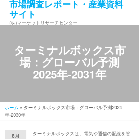
市場調査レポート・産業資料
コ
サイト
ン
テ
(株)マーケットリサーチセンター
ン
ツ
へ
ターミナルボックス市
ス
キ
場：グローバル予測
ッ
2025年-2031年
プ
ホーム
»
ターミナルボックス市場：グローバル予測2024
年-2030年
ターミナルボックスは、電気や通信の配線を管
6月