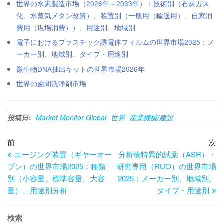
世界の水素製造市場（2026年～2033年）：技術別（石炭ガス
化、水蒸気メタン改質）、装置別（一般用（輸送用）、自家消
費用（現場消費））、用途別、地域別
電子におけるプラスチック誘電体フィルムの世界市場2025：メ
ーカー別、地域別、タイプ・用途別
微生物DNA抽出キットの世界市場2026年
世界の歯間洗浄剤市場
投稿日:
Market Monitor Global
世界
産業機械/建設
投
過
次
前
次
去
の
エージング装置（ギヤーオー
分析物特異的試薬（ASR）・
稿
の
投
ブン）の世界市場2025：種類
研究専用（RUO）の世界市場
ナ
投
稿
別（小容量、標準容量、大容
2025：メーカー別、地域別、
ビ
稿
量）、用途別分析
タイプ・用途別
ゲ
検索