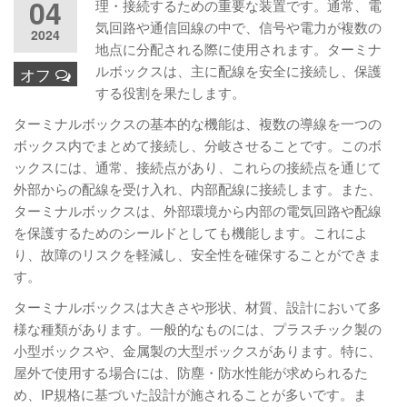
04
理・接続するための重要な装置です。通常、電
気回路や通信回線の中で、信号や電力が複数の
2024
地点に分配される際に使用されます。ターミナ
ルボックスは、主に配線を安全に接続し、保護
オフ
する役割を果たします。
ターミナルボックスの基本的な機能は、複数の導線を一つの
ボックス内でまとめて接続し、分岐させることです。このボ
ックスには、通常、接続点があり、これらの接続点を通じて
外部からの配線を受け入れ、内部配線に接続します。また、
ターミナルボックスは、外部環境から内部の電気回路や配線
を保護するためのシールドとしても機能します。これによ
り、故障のリスクを軽減し、安全性を確保することができま
す。
ターミナルボックスは大きさや形状、材質、設計において多
様な種類があります。一般的なものには、プラスチック製の
小型ボックスや、金属製の大型ボックスがあります。特に、
屋外で使用する場合には、防塵・防水性能が求められるた
め、IP規格に基づいた設計が施されることが多いです。ま