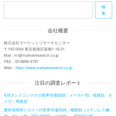
ー
検
シ
索
ョ
ン
会社概要
株式会社マーケットリサーチセンター
〒105-0004 東京都港区新橋1-18-21
Mail : mr@marketresearch.co.jp
FAX：03-6869-4797
Web：
https://www.marketresearch.co.jp
注目の調査レポート
IOSタンクコンテナの世界市場2025：メーカー別、地域別、タ
イプ・用途別
屋外清掃用トロリーの世界市場2025：種類別（ステンレス鋼
材、アルミ材、回転成形材、その他）、用途別分析