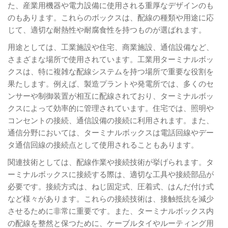
た、産業用機器や電力設備に使用される重厚なデザインのも
のもあります。これらのボックスは、配線の種類や用途に応
じて、適切な耐熱性や耐腐食性を持つものが選ばれます。
用途としては、工業施設や住宅、商業施設、通信設備など、
さまざまな場所で使用されています。工業用ターミナルボッ
クスは、特に複雑な配線システムを持つ場所で重要な役割を
果たします。例えば、製造プラントや発電所では、多くのセ
ンサーや制御装置が相互に配線されており、ターミナルボッ
クスによって効率的に管理されています。住宅では、照明や
コンセントの接続、通信設備の接続に利用されます。また、
通信分野においては、ターミナルボックスは電話回線やデー
タ通信回線の接続点として使用されることもあります。
関連技術としては、配線作業や接続技術が挙げられます。タ
ーミナルボックスに接続する際は、適切な工具や接続部品が
必要です。接続方式は、ねじ固定式、圧着式、はんだ付け式
など様々があります。これらの接続技術は、接触抵抗を減少
させるために非常に重要です。また、ターミナルボックス内
の配線を整然と保つために、ケーブルタイやルーティング用