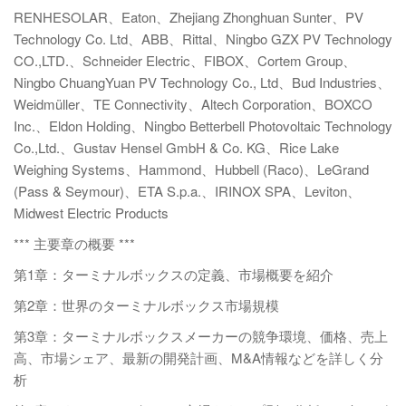
RENHESOLAR、Eaton、Zhejiang Zhonghuan Sunter、PV
Technology Co. Ltd、ABB、Rittal、Ningbo GZX PV Technology
CO.,LTD.、Schneider Electric、FIBOX、Cortem Group、
Ningbo ChuangYuan PV Technology Co., Ltd、Bud Industries、
Weidmüller、TE Connectivity、Altech Corporation、BOXCO
Inc.、Eldon Holding、Ningbo Betterbell Photovoltaic Technology
Co.,Ltd.、Gustav Hensel GmbH & Co. KG、Rice Lake
Weighing Systems、Hammond、Hubbell (Raco)、LeGrand
(Pass & Seymour)、ETA S.p.a.、IRINOX SPA、Leviton、
Midwest Electric Products
*** 主要章の概要 ***
第1章：ターミナルボックスの定義、市場概要を紹介
第2章：世界のターミナルボックス市場規模
第3章：ターミナルボックスメーカーの競争環境、価格、売上
高、市場シェア、最新の開発計画、M&A情報などを詳しく分
析